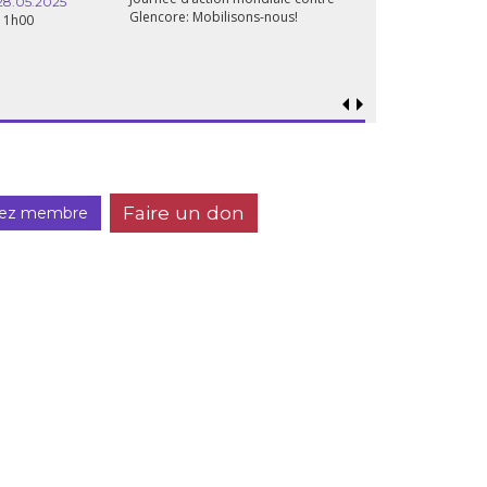
28.05.2025
Glencore: Mobilisons-nous!
11h00
Faire un don
ez membre