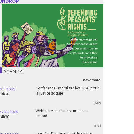
UNDROP
AGENDA
novembre
Conférence : mobiliser les DESC pour
19.11.2025
la justice sociale
18h30
juin
Webinaire : les luttes rurales en
25.06.2025
action!
14h30
mai
Journée d’action mondiale contre