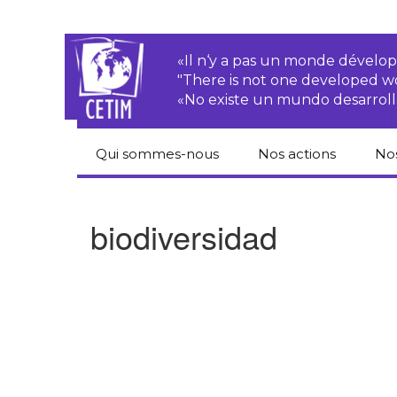
«Il n‘y a pas un monde dével
"There is not one developed 
«No existe un mundo desarroll
Qui sommes-nous
Nos actions
No
CETIM
Droits des
Cat
paysan.nes
du
biodiversidad
Équipe
Sociétés
Pub
transnationales
Newsletters
Pen
Justice
de
Rapports d’activités
environnementale
Hor
Statuts
Droits économiques,
sociaux et culturels
Pub
hu