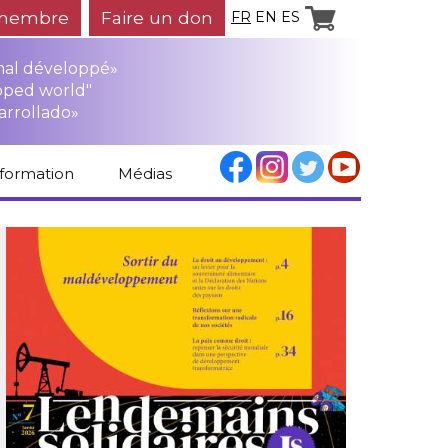
membre
Faire un don
FR
EN
ES
mal développé»
oped world"
arrollado»
nformation
Médias
Espace médias
Revue de presse