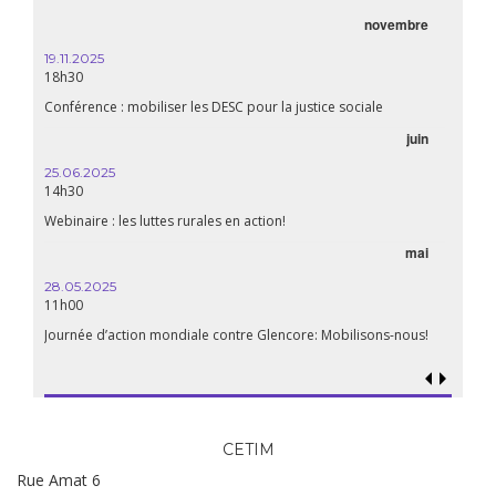
novembre
21.05.2025
20h00
Première du biopic « Fanon »
sociale
06.05.2025
juin
14:30
WEBINAIRE: Luttes rurales en action. Pour des systèmes
alimentaires justes et durables!
avril
mai
15.04.2025
18h30
Les multinationales au coeur d’un nouvel âge de l’impérialisme.
Quels enjeux pour leur régulation ?
ilisons-nous!
CETIM
Rue Amat 6