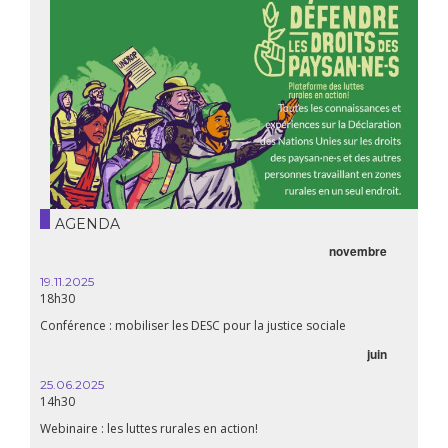
AGENDA
novembre
21.05.
20h00
19.11.2025
18h30
Premiè
Conférence : mobiliser les DESC pour la justice sociale
06.05.
juin
14:30
25.06.2025
WEBINA
14h30
aliment
Webinaire : les luttes rurales en action!