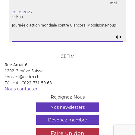
mai
15.04.
18h30
28.05.2025
11h00
Les mul
Quels e
Journée d’action mondiale contre Glencore: Mobilisons-nous!
CETIM
Rue Amat 6
1202 Genève Suisse
contact@cetim.ch
Tél. +41 (0)22 731 59 63
Nous contacter
Rejoignez-Nous
Nos newsletters
Devenez membre
Faire un don