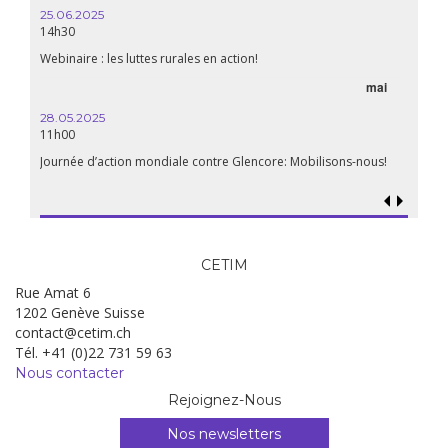
25.06.2025
WEBINA
14h30
aliment
Webinaire : les luttes rurales en action!
mai
15.04.
18h30
28.05.2025
11h00
Les mul
Quels e
Journée d’action mondiale contre Glencore: Mobilisons-nous!
CETIM
Rue Amat 6
1202 Genève Suisse
contact@cetim.ch
Tél. +41 (0)22 731 59 63
Nous contacter
Rejoignez-Nous
Nos newsletters