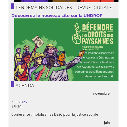
LENDEMAINS SOLIDAIRES – REVUE DIGITALE
Découvrez le nouveau site sur la UNDROP
AGENDA
novembre
21.05.
20h00
19.11.2025
18h30
Premiè
Conférence : mobiliser les DESC pour la justice sociale
06.05.
juin
14:30