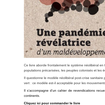
Droit au
développement
Diff
Par pays
Déclarations à l’ONU
Conférences
Archives à
disposition
Ce livre aborde frontalement le système néolibéral en 
populations précarisées, les peuples colonisés et les
Il questionne le modèle néolibéral post-crise sanitaire
vert : ce modèle est-il acceptable pour les mouvement
Il s’accompagne d’un cahier de revendications recue
continents.
Cliquez ici pour commander le livre