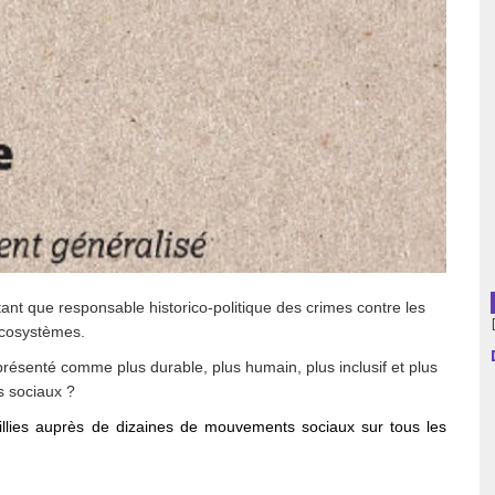
usion librairies
Cahiers critiques
Argentine
Bolivie
Brésil
Chili
Colombie
tant que responsable historico-politique des crimes contre les
Cuba
 écosystèmes.
 présenté comme plus durable, plus humain, plus inclusif et plus
Equateur
s sociaux ?
Espagne
illies auprès de dizaines de mouvements sociaux sur tous les
France