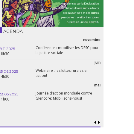
AGENDA
novembre
Conférence : mobiliser les DESC pour
19.11.2025
la justice sociale
18h30
juin
Webinaire : les luttes rurales en
25.06.2025
action!
14h30
mai
Journée d’action mondiale contre
28.05.2025
Glencore: Mobilisons-nous!
11h00