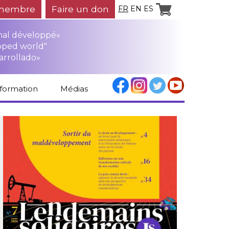
membre
Faire un don
FR
EN
ES
mal développé»
oped world"
arrollado»
nformation
Médias
Espace médias
Revue de presse