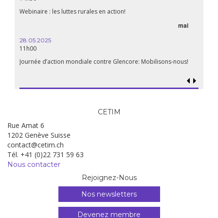
aliment
Webinaire : les luttes rurales en action!
mai
15.04.
18h30
28.05.2025
11h00
Les mul
Quels e
Journée d’action mondiale contre Glencore: Mobilisons-nous!
CETIM
Rue Amat 6
1202 Genève Suisse
contact@cetim.ch
Tél. +41 (0)22 731 59 63
Nous contacter
Rejoignez-Nous
Nos newsletters
Devenez membre