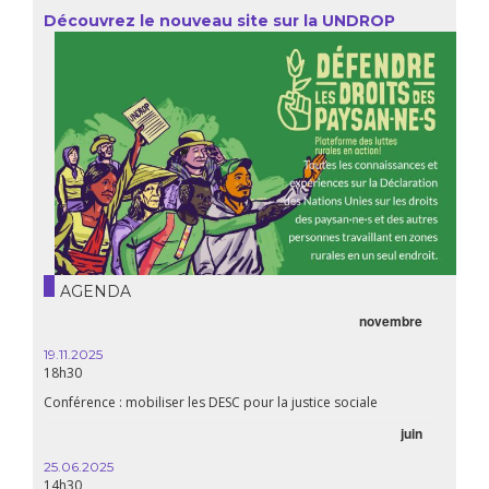
Découvrez le nouveau site sur la UNDROP
AGENDA
novembre
21.05.
20h00
19.11.2025
18h30
Premiè
Conférence : mobiliser les DESC pour la justice sociale
06.05.
juin
14:30
25.06.2025
WEBINA
14h30