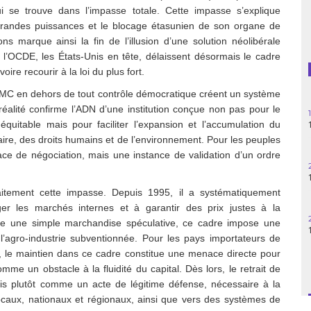
i se trouve dans l’impasse totale. Cette impasse s’explique
Guatemala
 grandes puissances et le blocage étasunien de son organe de
s marque ainsi la fin de l’illusion d’une solution néolibérale
Haïti
 l’OCDE, les États-Unis en tête, délaissent désormais le cadre
oire recourir à la loi du plus fort.
Madagascar
l’OMC en dehors de tout contrôle démocratique créent un système
réalité confirme l’ADN d’une institution conçue non pas pour le
Nigeria
itable mais pour faciliter l’expansion et l’accumulation du
laire, des droits humains et de l’environnement. Pour les peuples
Palestine
ce de négociation, mais une instance de validation d’un ordre
Pérou
aitement cette impasse. Depuis 1995, il a systématiquement
Syrie
éger les marchés internes et à garantir des prix justes à la
omme une simple marchandise spéculative, ce cadre impose une
Turquie
l’agro-industrie subventionnée. Pour les pays importateurs de
r, le maintien dans ce cadre constitue une menace directe pour
Venezuela
omme un obstacle à la fluidité du capital.
Dès lors, le retrait de
is plutôt comme un acte de légitime défense, nécessaire à la
ocaux, nationaux et régionaux, ainsi que vers des systèmes de