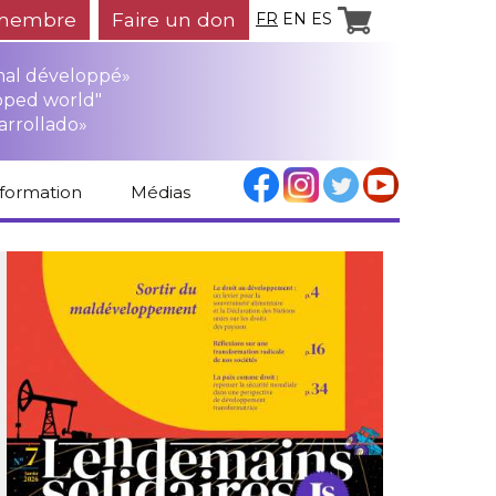
membre
Faire un don
FR
EN
ES
mal développé»
oped world"
arrollado»
nformation
Médias
Espace médias
Revue de presse