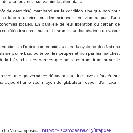
ve de promouvoir la souveraineté alimentaire.
utôt de désordre) marchand est la condition sine qua non pour
ence face à la crise multidimensionnelle ne viendra pas d’une
conomies locales. En parallèle de leur libération du carcan de
es sociétés transnationales et garantir que les chaînes de valeur
efondation de l’ordre commercial au sein du système des Nations
ralisme par le bas, porté par les peuples et non par les marchés.
de la hiérarchie des normes que nous pourrons transformer le
 à travers une gouvernance démocratique, inclusive et fondée sur
itue aujourd’hui le seul moyen de globaliser l’espoir d’un avenir
https://viacampesina.org/fr/appel-
 de La Via Campesina :