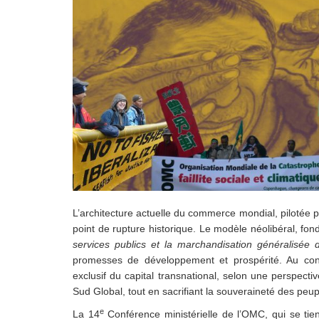
Droit au
développement
Diff
Par pays
Déclarations à l’ONU
Conférences
Archives à
disposition
L’architecture actuelle du commerce mondial, pilotée
point de rupture historique. Le modèle néolibéral, fo
services publics et la marchandisation généralisée 
promesses de développement
et prospérité.
Au con
exclusif du capital transnational,
selon
une perspectiv
Sud Global, tout en
sacrifiant la souveraineté des peup
e
La 14
Conférence ministérielle de l’OMC, qui se t