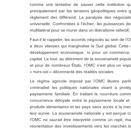
comme une tentative de sauver cette institution qu
principalement par les tensions géopolitiques entre
règlement des différend. La paralysie des négociation
universelle. Confrontées à l’échec, les puissances de
multilatéral pour se murer dans un libéralisme sélectif, v
Faut-il le rappeler, les accords négociés au sein de 
à deux vitesses qui marginalise le Sud global. Cette 
développement économique, ni pour un commerce équ
capital. Le tout, au détriment de la souveraineté popu
et pour de nombreux États, l’OMC n’est plus un espa
« hors-sol » déconnecté des réalités sociales.
Le régime agricole
imposé par
l’OMC illustre parf
criminalisé les politiques nationales visant à prot
paysannerie familiale. En traitant la nourriture c
concurrence déloyale entre la paysannerie locale et 
produits alimentaires et les pays sans accès à la me
leur survie. La souveraineté nationale y est perçue c
l’OMC ne saurait être interprété comme un repli, ma
réorientation des investissements vers les marchés l