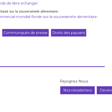
ords-de-libre-echange/
basé sur la souveraineté alimentaire :
mmercial-mondial-fonde-sur-la-souverainete-alimentaire-
Communiqués de presse
Droits des paysans
Rejoignez-Nous
Nos newsletters
Deven