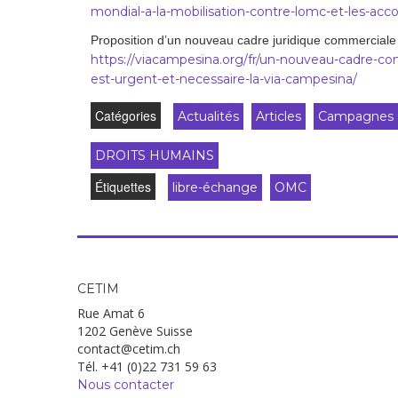
mondial-a-la-mobilisation-contre-lomc-et-les-acc
Proposition d’un nouveau cadre juridique commerciale 
https://viacampesina.org/fr/un-nouveau-cadre-co
est-urgent-et-necessaire-la-via-campesina/
Catégories
Actualités
Articles
Campagnes
DROITS HUMAINS
Étiquettes
libre-échange
OMC
CETIM
Rue Amat 6
1202 Genève Suisse
contact@cetim.ch
Tél. +41 (0)22 731 59 63
Nous contacter