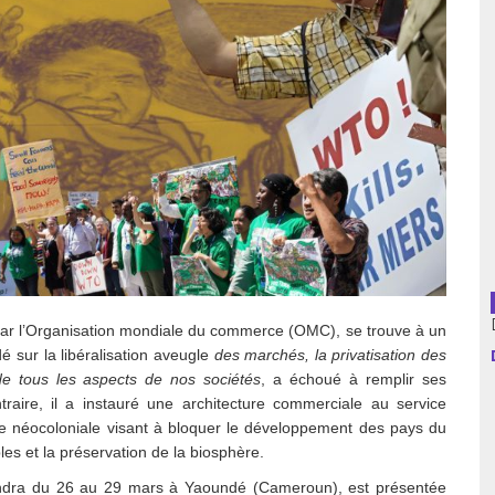
usion librairies
Cahiers critiques
Argentine
Bolivie
Brésil
Chili
Colombie
Cuba
 par l’Organisation mondiale du commerce (OMC), se trouve à un
ndé sur
la
libéralisation aveugle
des marchés
, la privatisation des
Equateur
d
e tous les aspects de nos sociétés
, a échoué à remplir ses
traire, il a instauré une
architecture commerciale
au service
Espagne
e néocoloniale visant à bloquer le développement des pays du
les et la préservation de la biosphère.
France
iendra du 26 au 29 mars à Yaoundé (Cameroun), est présentée