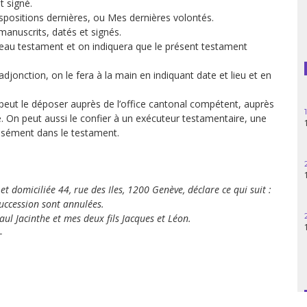
t signé.
spositions dernières, ou Mes dernières volontés.
Guatemala
anuscrits, datés et signés.
uveau testament et on indiquera que le présent testament
Haïti
jonction, on le fera à la main en indiquant date et lieu et en
Madagascar
 peut le déposer auprès de l’office cantonal compétent, auprès
Nigeria
. On peut aussi le confier à un exécuteur testamentaire, une
isément dans le testament.
Palestine
Pérou
t domiciliée 44, rue des Iles, 1200 Genève, déclare ce qui suit :
succession sont annulées.
Syrie
aul Jacinthe et mes deux fils Jacques et Léon.
-
Turquie
Venezuela