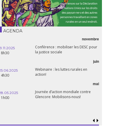
AGENDA
novembre
Conférence : mobiliser les DESC pour
19.11.2025
la justice sociale
18h30
juin
Webinaire : les luttes rurales en
25.06.2025
action!
14h30
mai
Journée d’action mondiale contre
28.05.2025
Glencore: Mobilisons-nous!
11h00