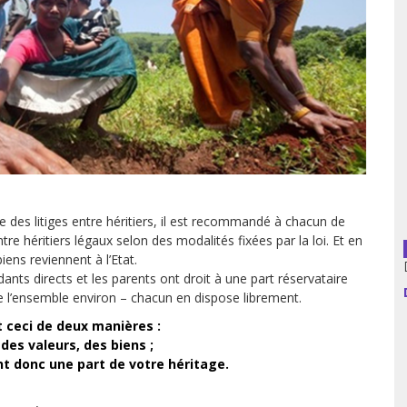
usion librairies
Cahiers critiques
Argentine
Bolivie
Brésil
Chili
 des litiges entre héritiers, il est recommandé à chacun de
Colombie
tre héritiers légaux selon des modalités fixées par la loi. Et en
iens reviennent à l’Etat.
Cuba
ants directs et les parents ont droit à une part réservataire
 de l’ensemble environ – chacun en dispose librement.
Equateur
 ceci de deux manières :
es valeurs, des biens ;
Espagne
ant donc une part de votre héritage.
France