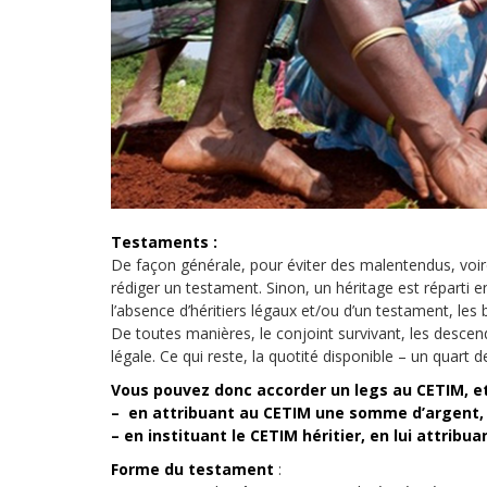
Droit au
développement
Diff
Par pays
Déclarations à l’ONU
Conférences
Archives à
disposition
Testaments :
De façon générale, pour éviter des malentendus, voire
rédiger un testament. Sinon, un héritage est réparti en
l’absence d’héritiers légaux et/ou d’un testament, les b
De toutes manières, le conjoint survivant, les descend
légale. Ce qui reste, la quotité disponible – un quart
Vous pouvez donc accorder un legs au CETIM, et
– en attribuant au CETIM une somme d’argent, d
– en instituant le CETIM héritier, en lui attribu
Forme du testament
: