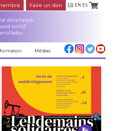
membre
Faire un don
FR
EN
ES
mal développé»
oped world"
arrollado»
nformation
Médias
Espace médias
Revue de presse