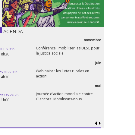
AGENDA
novembre
Conférence : mobiliser les DESC pour
19.11.2025
la justice sociale
18h30
juin
Webinaire : les luttes rurales en
25.06.2025
action!
14h30
mai
Journée d’action mondiale contre
28.05.2025
Glencore: Mobilisons-nous!
11h00