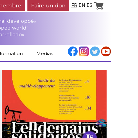
membre
Faire un don
FR
EN
ES
mal développé»
oped world"
arrollado»
nformation
Médias
Espace médias
Revue de presse