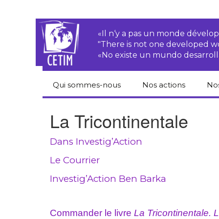
«Il n‘y a pas un monde dével
"There is not one developed 
«No existe un mundo desarroll
Qui sommes-nous
Nos actions
No
CETIM
Droits des
Cat
La Tricontinentale
paysan.nes
du
Équipe
Sociétés
Pub
Dans Investig’Action
transnationales
Newsletters
Pen
Le Courrier
Justice
de
Rapports d’activités
environnementale
Investig’Action Ben Barka
Hor
Statuts
Droits économiques,
sociaux et culturels
Pub
Commander le livre
La Tricontinentale. 
hu