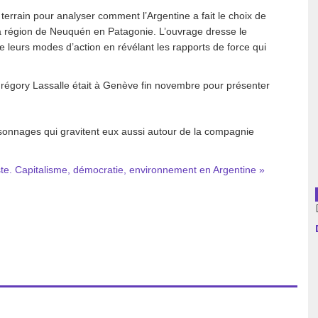
 terrain pour analyser comment l’Argentine a fait le choix de
usion librairies
Cahiers critiques
la région de Neuquén en Patagonie. L’ouvrage dresse
le
e leurs modes d’action en révélant les rapports de force qui
Argentine
Bolivie
 Grégory Lassalle était à Genève fin novembre pour présenter
Brésil
personnages qui gravitent eux aussi autour de la compagnie
Chili
ste. Capitalisme, démocratie, environnement en Argentine »
Colombie
Cuba
Equateur
Espagne
France