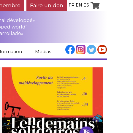
membre
Faire un don
FR
EN
ES
mal développé»
oped world"
arrollado»
nformation
Médias
Espace médias
Revue de presse