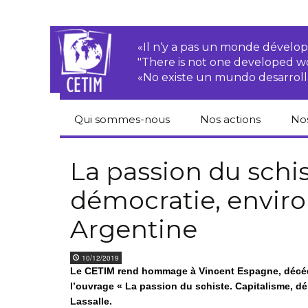
«Il n‘y a pas un monde dével
"There is not one developed 
«No existe un mundo desarroll
Qui sommes-nous
Nos actions
No
CETIM
Droits des
Cat
paysan.nes
du
La passion du schis
Équipe
démocratie, envi
Sociétés
Pub
transnationales
Newsletters
Argentine
Pen
Justice
de
Rapports d’activités
environnementale
10/12/2019
Hor
Le CETIM rend hommage à Vincent Espagne, décédé 
Statuts
Droits économiques,
sociaux et culturels
l’ouvrage
« La passion du schiste. Capitalisme, d
Pub
Lassalle.
hu