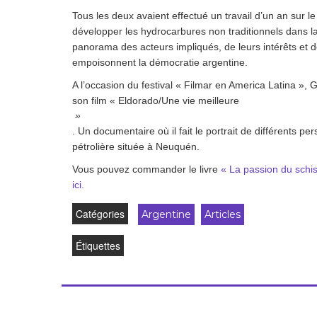
Droit au
Tous les deux avaient effectué un travail d’un an sur le
développement
Diff
développer les hydrocarbures non traditionnels dans 
panorama des acteurs impliqués, de leurs intérêts et d
Par pays
empoisonnent la démocratie argentine.
Déclarations à l’ONU
A l’occasion du festival « Filmar en America Latina »,
son film «
Eldorado/Une vie meilleure
Conférences
»
. Un documentaire où il fait le portrait de différents 
Archives à
pétrolière située à Neuquén.
disposition
Vous pouvez commander le livre
« La passion du schi
ici.
Catégories
Argentine
Articles
Étiquettes