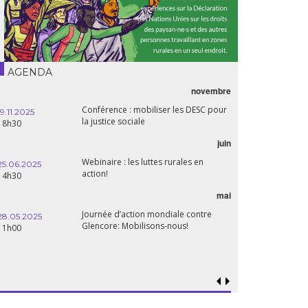
AGENDA
novembre
Conférence : mobiliser les DESC pour
19.11.2025
la justice sociale
18h30
juin
Webinaire : les luttes rurales en
25.06.2025
action!
14h30
mai
Journée d’action mondiale contre
28.05.2025
Glencore: Mobilisons-nous!
11h00