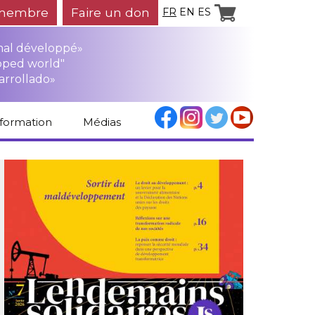
membre
Faire un don
FR
EN
ES
mal développé»
oped world"
arrollado»
nformation
Médias
Espace médias
Revue de presse