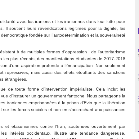
Guatemala
idarité avec les iraniens
et les iraniennes
dans leur lutte pour
Haïti
es.
Il
sout
i
en
t
leurs revendications légitimes pour la dignité, les
on démocratique fondée sur l’autodétermination et la souveraineté
Madagascar
Nigeria
résistent à de multiples formes d’oppression : de l’autoritarisme
nts les plus récents, des manifestations étudiantes de 2017-2018
Palestine
ion d’une aspiration profonde à l’émancipation. Non seulement
 et répressives, mais aussi des effets étouffants des sanctions
Pérou
es étrangères.
e de toute forme d’intervention impérialiste. Cela inclut les
Syrie
en vue d’instaurer un gouvernement fantoche. Nous partageons la
tes iraniennes emprisonnées à la prison d’Evin que la libération
Turquie
nt sur les forces sociales et non en s’accrochant aux puissances
Venezuela
nes et étasuniennes contre l’Iran, soutenues ouvertement par
 les intérêts occidentaux, illustre une tendance dangereuse.