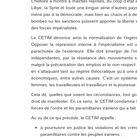
L’histoire a montré à maintes reprises, du coup d’état i
Libye, la Syrie et toute une longue série d’autres pay
mène pas à la démocratie, mais bien au chaos et à de 
bombes ou les sanctions puissent apporter la liberté 
des forces impérialistes.
Le CETIM dénonce ainsi la normalisation de l’ingér
Opposer la répression interne à l’impérialisme est
parachutée de l’extérieure. Elle doit émerger de l’in
indépendantes, par la résistance des mouvements soci
malgré la précarisation des emplois et le non-respect d
en
s’attaqu
ant
tant au régime théocratique qu’à une é
économiques, entre autres causes. C’est un système 
femmes, les travailleuses et travailleurs et la jeunesse.
Cela dit, quelles que soient les circonstances, tout 
droit de manifester. En ce sens, le CETIM condamne la
forces de l’ordre et les paramilitaires iraniens qui a fai
Au vu de ce qui précède, le CETIM appelle :
à poursuivre en justice les violations et les cr
paramilitaires contre les peuples iraniens ;