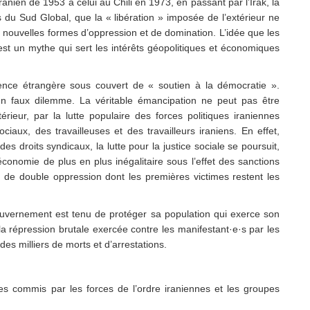
ranien de 1953 à celui au Chili en 1973, en passant par l’Irak, la
s du Sud Global, que la « libération » imposée de l’extérieur ne
nouvelles formes d’oppression et de domination. L’idée que les
est un mythe qui sert les intérêts géopolitiques et économiques
ence étrangère sous couvert de « soutien à la démocratie ».
 un faux dilemme. La véritable émancipation ne peut pas être
térieur, par la lutte populaire des forces politiques iraniennes
aux, des travailleuses et des travailleurs iraniens. En effet,
es droits syndicaux, la lutte pour la justice sociale se poursuit,
conomie de plus en plus inégalitaire
sous l’effet des sanctions
de double oppression dont les premières victimes restent les
gouvernement est tenu de protéger sa population qui exerce son
 répression brutale exercée contre les manifestant·e·s par les
t des milliers de morts et d’arrestations.
imes commis par les forces de l’ordre iraniennes et les groupes