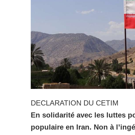
Droit au
développement
Diff
Par pays
Déclarations à l’ONU
Conférences
Archives à
disposition
DECLARATION DU CETIM
En solidarité avec les luttes p
populaire en Iran.
Non à l’ingé