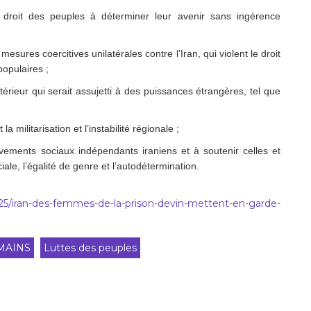
 droit des peuples à déterminer leur avenir sans ingérence
mesures coercitives unilatérales contre l’Iran, qui violent le droit
populaires ;
xtérieur qui serait assujetti à des puissances étrangères, tel que
 militarisation et l’instabilité régionale ;
ouvements sociaux indépendants iraniens et à
soutenir celles et
ciale, l’égalité de genre et l’autodétermination.
6/25/iran-des-femmes-de-la-prison-devin-mettent-en-garde-
MAINS
Luttes des peuples