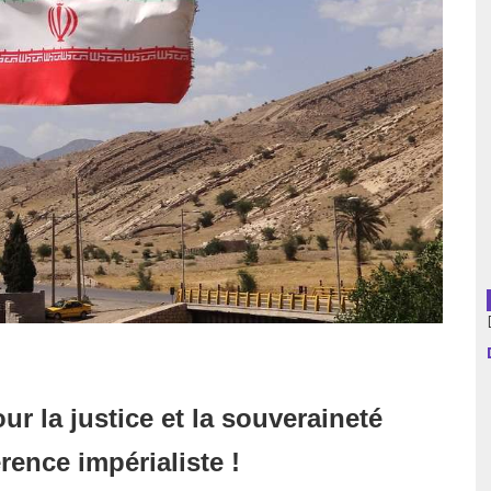
usion librairies
Cahiers critiques
Argentine
Bolivie
Brésil
Chili
Colombie
Cuba
Equateur
our la justice et la souveraineté
Espagne
rence impérialiste !
France