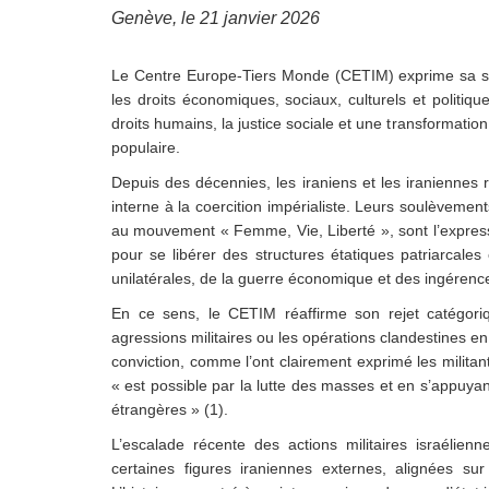
Genève, le 21 janvier 2026
Le Centre Europe-Tiers Monde (CETIM) exprime sa sol
les droits économiques, sociaux, culturels et politiqu
droits humains, la justice sociale et une transformati
populaire.
Depuis des décennies, les iraniens
et les iraniennes
interne à la coercition impérialiste. Leurs soulèveme
au mouvement « Femme, Vie, Liberté », sont l’express
pour se libérer des structures étatiques patriarcales
unilatérales, de la guerre économique et des ingérenc
En ce sens, le CETIM réaffirme son rejet catégoriqu
agressions militaires ou les opérations clandestines 
conviction, comme l’ont clairement exprimé les militan
« est possible par la lutte des masses et en s’appuya
étrangères » (1).
L’escalade récente des actions militaires israélien
certaines figures iraniennes externes, alignées sur