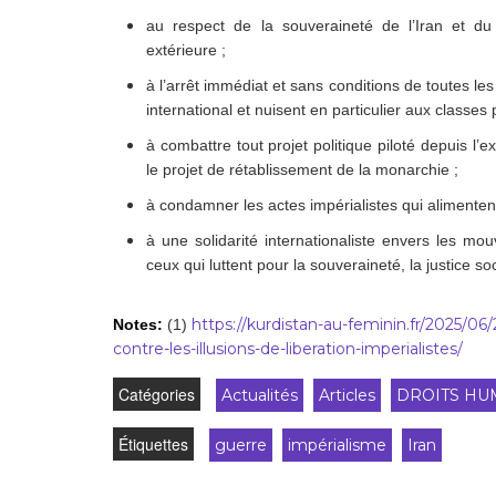
au respect de la souveraineté de l’Iran et du
extérieure ;
à l’arrêt immédiat et sans conditions de toutes les 
international et nuisent en particulier aux classes 
à combattre tout projet politique piloté depuis l’e
le projet de rétablissement de la monarchie ;
à condamner les actes impérialistes qui alimentent la
à une solidarité internationaliste envers les m
ceux qui luttent pour la souveraineté, la justice so
https://kurdistan-au-feminin.fr/2025/0
Notes:
(1)
contre-les-illusions-de-liberation-imperialistes/
Catégories
Actualités
Articles
DROITS HU
Étiquettes
guerre
impérialisme
Iran