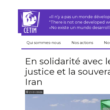
«Il n‘y a pas un monde dével
"There is not one developed 
«No existe un mundo desarroll
Qui sommes-nous
Nos actions
No
CETIM
Droits des
Cat
paysan.nes
du
En solidarité avec l
Équipe
justice et la souve
Sociétés
Pub
transnationales
Newsletters
Iran
Pen
Justice
de
Rapports d’activités
environnementale
21/01/2026
Hor
Statuts
Droits économiques,
sociaux et culturels
Pub
hu