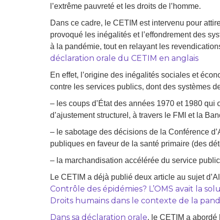
l’extrême pauvreté et les droits de l’homme.
Dans ce cadre, le CETIM est intervenu pour attirer
provoqué les inégalités et l’effondrement des s
à la pandémie, tout en relayant les revendicati
déclaration orale du CETIM en anglais
En effet, l’origine des inégalités sociales et éc
contre les services publics, dont des systèmes de
– les coups d’État des années 1970 et 1980 qui o
d’ajustement structurel, à travers le FMI et la B
– le sabotage des décisions de la Conférence d’
publiques en faveur de la santé primaire (des dé
– la marchandisation accélérée du service public d
Le CETIM a déjà publié deux article au sujet d’A
Contrôle des épidémies? L’OMS avait la solut
Droits humains dans le contexte de la pan
Dans sa déclaration orale
, le CETIM a abordé 