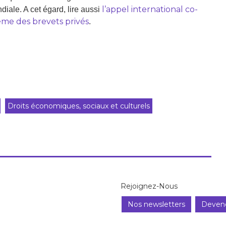
l’appel international co-
iale. A cet égard, lire aussi
ème des brevets privés
.
Droits économiques, sociaux et culturels
Rejoignez-Nous
Nos newsletters
Deven