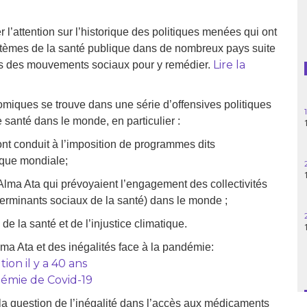
Guatemala
 l’attention sur l’historique des politiques menées qui ont
ystèmes de la santé publique dans de nombreux pays suite
Haïti
Lire la
ons des mouvements sociaux pour y remédier.
Madagascar
onomiques se trouve dans une série d’offensives politiques
Nigeria
 santé dans le monde, en particulier :
Palestine
nt conduit à l’imposition de programmes dits
anque mondiale;
Pérou
Alma Ata qui prévoyaient l’engagement des collectivités
terminants sociaux de la santé) dans le monde ;
Syrie
e la santé et de l’injustice climatique.
Turquie
lma Ata et des inégalités face à la pandémie:
ion il y a 40 ans
Venezuela
démie de Covid-19
la question de l’inégalité dans l’accès aux médicaments