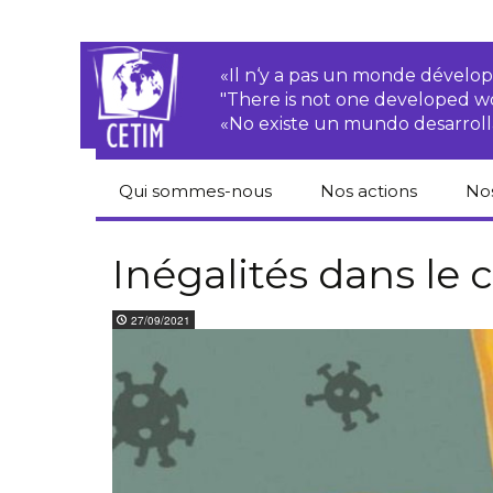
«Il n‘y a pas un monde dével
"There is not one developed 
«No existe un mundo desarroll
Qui sommes-nous
Nos actions
No
CETIM
Droits des
Cat
paysan.nes
du
Inégalités dans le 
Équipe
Sociétés
Pub
27/09/2021
transnationales
Newsletters
Pen
Justice
de
Rapports d’activités
environnementale
Hor
Statuts
Droits économiques,
sociaux et culturels
Pub
hu