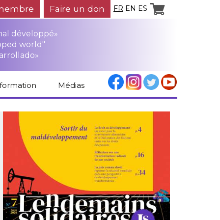
membre
Faire un don
FR
EN
ES
mal développé»
oped world"
arrollado»
nformation
Médias
Espace médias
Revue de presse