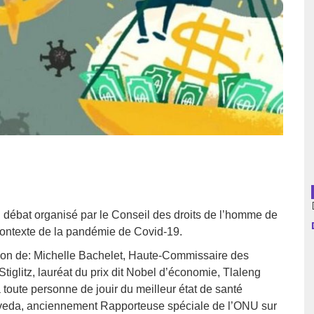
usion librairies
Cahiers critiques
Argentine
Bolivie
Brésil
Chili
Colombie
Cuba
 débat organisé par le Conseil des droits de l’homme de
 contexte de la pandémie de Covid-19.
Equateur
ation de: Michelle Bachelet, Haute‑Commissaire des
Espagne
iglitz, lauréat du prix dit Nobel d’économie, Tlaleng
 toute personne de jouir du meilleur état de santé
France
veda,
anciennement
Rapporteuse spéciale de l’ONU sur