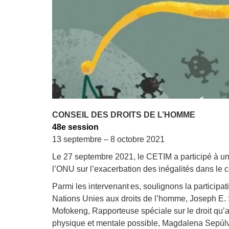
Droit au
développement
Diff
Par pays
Déclarations à l’ONU
Conférences
Archives à
disposition
CONSEIL DES DROITS DE L’HOMME
48e session
13 septembre – 8 octobre 2021
Le 27 septembre 2021, le CETIM a participé à un
l’ONU sur l’exacerbation des inégalités dans le
.
Parmi les intervenant
es, soulignons la particip
Nations Unies aux droits de l’homme, Joseph E. St
Mofokeng,
Rapporteuse spéciale sur le droit qu’a
physique et mentale possible,
Magdalena Sepúl