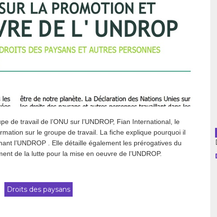
usion librairies
Cahiers critiques
Argentine
Bolivie
Brésil
Chili
Colombie
pe de travail de l’ONU sur l’UNDROP, Fian International, le
ation sur le groupe de travail. La fiche explique pourquoi il
Cuba
rnant l’UNDROP . Elle détaille également les prérogatives du
ement de la lutte pour la mise en oeuvre de l’UNDROP.
Equateur
Espagne
Droits des paysans
France