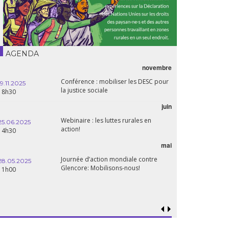
AGENDA
novembre
Conférence : mobiliser les DESC pour
19.11.2025
la justice sociale
18h30
juin
Webinaire : les luttes rurales en
25.06.2025
action!
14h30
mai
Journée d’action mondiale contre
28.05.2025
Glencore: Mobilisons-nous!
11h00