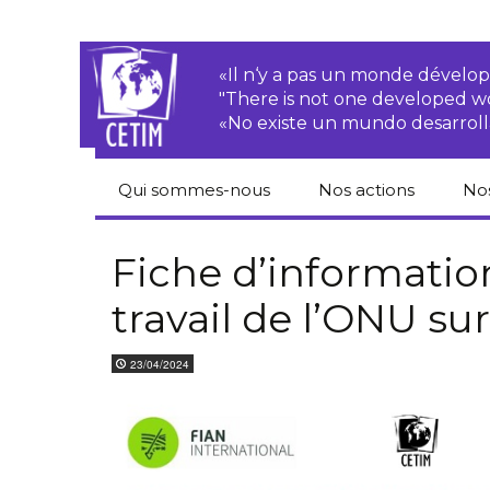
«Il n‘y a pas un monde dével
"There is not one developed 
«No existe un mundo desarroll
Qui sommes-nous
Nos actions
No
CETIM
Droits des
Cat
paysan.nes
du
Fiche d’informatio
Équipe
travail de l’ONU s
Sociétés
Pub
transnationales
Newsletters
Pen
23/04/2024
Justice
de
Rapports d’activités
environnementale
Hor
Statuts
Droits économiques,
sociaux et culturels
Pub
hu