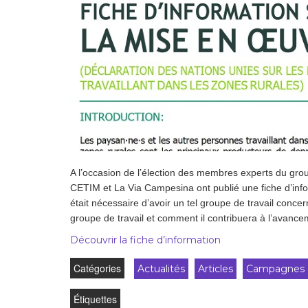
Droit au
développement
Diff
Par pays
Déclarations à l’ONU
Conférences
Archives à
disposition
A l’occasion de l’élection des membres experts du grou
CETIM et La Via Campesina ont publié une fiche d’inform
était nécessaire d’avoir un tel groupe de travail conce
groupe de travail et comment il contribuera à l’avanc
Découvrir la fiche d’information
Catégories
Actualités
Articles
Campagnes
Étiquettes