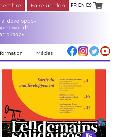
membre
Faire un don
FR
EN
ES
mal développé»
oped world"
arrollado»
nformation
Médias
Espace médias
Revue de presse