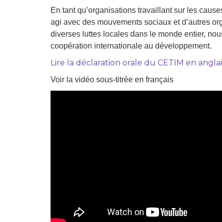
Droit au
En tant qu’organisations travaillant sur les cau
développement
Diff
agi avec des mouvements sociaux et d’autres organ
diverses luttes locales dans le monde entier, no
Par pays
coopération internationale au développement.
Déclarations à l’ONU
Lire la déclaration orale du CETIM en anglai
Conférences
Voir la vidéo sous-titrée en français
Archives à
disposition