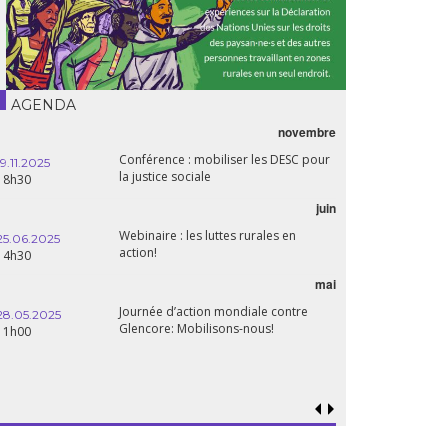
AGENDA
novembre
Conférence : mobiliser les DESC pour
19.11.2025
la justice sociale
18h30
juin
Webinaire : les luttes rurales en
25.06.2025
action!
14h30
mai
Journée d’action mondiale contre
28.05.2025
Glencore: Mobilisons-nous!
11h00