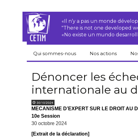
«Il n‘y a pas un monde dével
"There is not one developed 
«No existe un mundo desarroll
Qui sommes-nous
Nos actions
No
CETIM
Droits des
Cat
paysan.nes
du
Dénoncer les échec
Équipe
internationale au
Sociétés
Pub
transnationales
Newsletters
Pen
30/10/2024
Justice
de
MECANISME D’EXPERT SUR LE DROIT AU
Rapports d’activités
environnementale
10e Session
Hor
Statuts
Droits économiques,
30 octobre 2024
sociaux et culturels
Pub
[Extrait de la déclaration]
hu