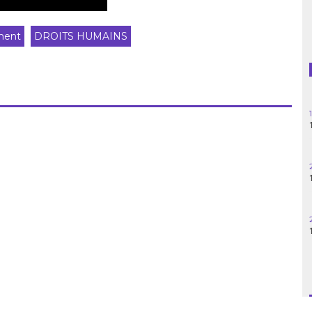
Guatemala
ment
DROITS HUMAINS
Haïti
Madagascar
Nigeria
Palestine
Pérou
Syrie
Turquie
Venezuela