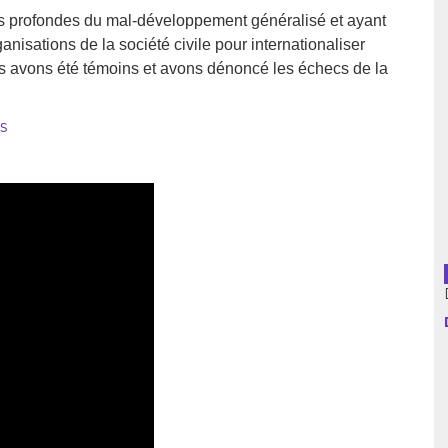
ses profondes du mal-développement généralisé et ayant
usion librairies
Cahiers critiques
isations de la société civile pour internationaliser
us avons été témoins et avons dénoncé les échecs de la
Argentine
Bolivie
s
Brésil
Chili
Colombie
Cuba
Equateur
Espagne
France