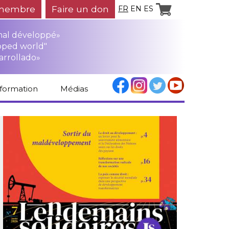
membre
Faire un don
FR
EN
ES
mal développé»
oped world"
arrollado»
nformation
Médias
Espace médias
Revue de presse