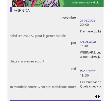
AGENDA
21.05.2025
20h00
Première du biopic « Fanon »
06.05.2025
14:30
WEBINAIRE: Luttes rurales en action. Pour des systèmes
alimentaires justes et durables!
avril
15.04.2025
18h30
Les multinationales au coeur d’un nouvel âge de l’impérialisme.
Quels enjeux pour leur régulation ?