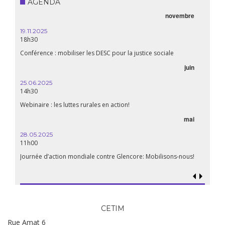
AGENDA
novembre
21.05.2025
20h00
Première du biopic « Fanon »
ciale
06.05.2025
juin
14:30
WEBINAIRE: Luttes rurales en action. Pour des systèmes
alimentaires justes et durables!
avril
mai
15.04.2025
18h30
Les multinationales au coeur d’un nouvel âge de l’impérialisme.
Quels enjeux pour leur régulation ?
lisons-nous!
CETIM
Rue Amat 6