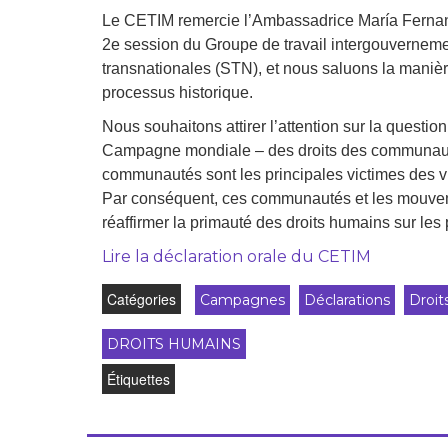
Droit au
Le CETIM remercie l’Ambassadrice María Fernand
développement
Diff
2e session du Groupe de travail intergouvernemen
transnationales (STN), et nous saluons la manière
Par pays
processus historique.
Déclarations à l’ONU
Nous souhaitons attirer l’attention sur la questi
Campagne mondiale – des droits des communautés 
Conférences
communautés sont les principales victimes des v
Par conséquent, ces communautés et les mouvemen
Archives à
disposition
réaffirmer la primauté des droits humains sur les
Lire la déclaration orale du CETIM
Catégories
Campagnes
Déclarations
Droit
DROITS HUMAINS
Étiquettes