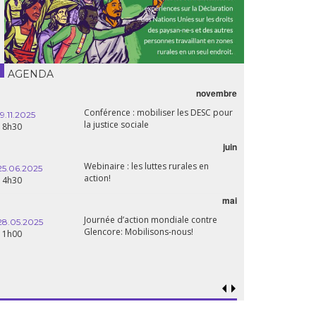
AGENDA
novembre
Conférence : mobiliser les DESC pour
19.11.2025
la justice sociale
18h30
juin
Webinaire : les luttes rurales en
25.06.2025
action!
14h30
mai
Journée d’action mondiale contre
28.05.2025
Glencore: Mobilisons-nous!
11h00