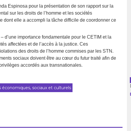
a Espinosa pour la présentation de son rapport sur la
usion librairies
Cahiers critiques
tal sur les droits de l’homme et les sociétés
 dont elle a accompli la tâche difficile de coordonner ce
Argentine
Bolivie
on – d’une importance fondamentale pour le CETIM et la
affectées et de l’accès à la justice. Ces
Brésil
iolations des droits de l’homme commises par les STN.
ts sociaux doivent être au cœur du futur traité afin de
Chili
 privilèges accordés aux transnationales.
Colombie
Cuba
s économiques, sociaux et culturels
Equateur
Espagne
France