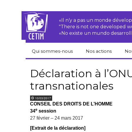
«Il n‘y a pas un monde dével
"There is not one developed 
«No existe un mundo desarroll
Qui sommes-nous
Nos actions
No
CETIM
Droits des
Cat
paysan.nes
du
Déclaration à l’ONU
Équipe
transnationales
Sociétés
Pub
transnationales
Newsletters
Pen
10/03/2017
Justice
de
CONSEIL DES DROITS DE L’HOMME
Rapports d’activités
environnementale
e
34
session
Hor
Statuts
Droits économiques,
27 février – 24 mars 2017
sociaux et culturels
Pub
[Extrait de la déclaration]
hu