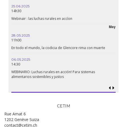
25.06.2025
14h30
Webinair : las luchas rurales en accíon
May
28.05.2025
11h00
En todo el mundo, la codicia de Glencore rima con muerte
06.05.2025
14:30
WEBINARIO: Luchas rurales en acción! Para sistemas
alimentarios sostenibles y justos
CETIM
Rue Amat 6
1202 Genève Suiza
contact@cetim.ch