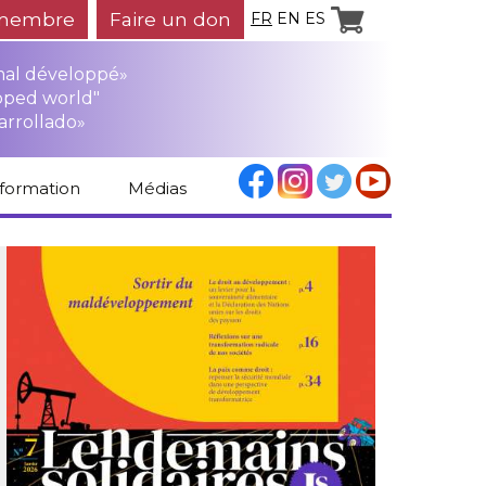
membre
Faire un don
FR
EN
ES
mal développé»
oped world"
arrollado»
nformation
Médias
Espace médias
Revue de presse