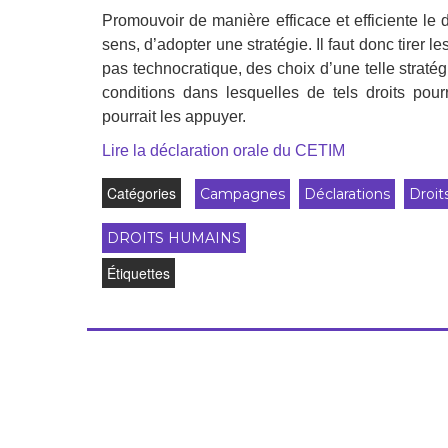
Droit au
Promouvoir de manière efficace et efficiente le 
développement
Diff
sens, d’adopter une stratégie. Il faut donc tirer
pas technocratique, des choix d’une telle stratég
Par pays
conditions dans lesquelles de tels droits pourr
Déclarations à l’ONU
pourrait les appuyer.
Lire la déclaration orale du CETIM
Conférences
Catégories
Campagnes
Déclarations
Droit
Archives à
disposition
DROITS HUMAINS
Étiquettes