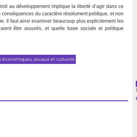
droit au développement implique la liberté d’agir dans ce
usion librairies
Cahiers critiques
 les conséquences du caractère résolument politique, et non
ie. Il faut ainsi examiner beaucoup plus explicitement les
Argentine
aient être assurés, et quelle base sociale et politique
Bolivie
Brésil
s économiques, sociaux et culturels
Chili
Colombie
Cuba
Equateur
Espagne
France