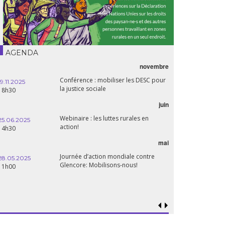
AGENDA
novembre
Conférence : mobiliser les DESC pour
19.11.2025
la justice sociale
18h30
juin
Webinaire : les luttes rurales en
25.06.2025
action!
14h30
mai
Journée d’action mondiale contre
28.05.2025
Glencore: Mobilisons-nous!
11h00