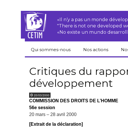
«Il n‘y a pas un monde dével
"There is not one developed 
«No existe un mundo desarroll
Qui sommes-nous
Nos actions
No
CETIM
Droits des
Cat
paysan.nes
du
Critiques du rappor
Équipe
développement
Sociétés
Pub
transnationales
Newsletters
Pen
20/03/2000
Justice
de
COMMISSION DES DROITS DE L’HOMME
Rapports d’activités
environnementale
56e session
Hor
Statuts
Droits économiques,
20 mars – 28 avril 2000
sociaux et culturels
Pub
[Extrait de la déclaration]
hu