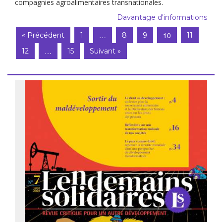
compagnies agroalimentaires transnationales.
Davantage d'informations
…
10
« Précédent
1
8
9
11
…
12
15
Suivant »