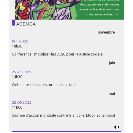
AGENDA
novembre
21.05.
20h00
19.11.2025
18h30
Premiè
Conférence : mobiliser les DESC pour la justice sociale
06.05.
juin
14:30
25.06.2025
WEBINA
14h30
aliment
Webinaire : les luttes rurales en action!
mai
15.04.
18h30
28.05.2025
11h00
Les mul
Quels e
Journée d’action mondiale contre Glencore: Mobilisons-nous!