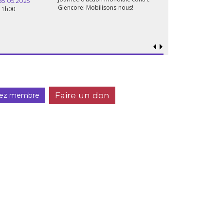
28.05.2025
Glencore: Mobilisons-nous!
11h00
Faire un don
ez membre