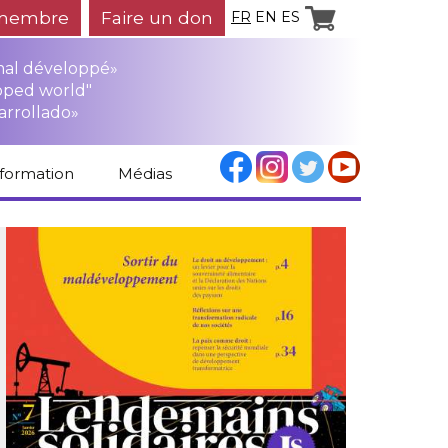
membre
Faire un don
FR
EN
ES
mal développé»
oped world"
arrollado»
nformation
Médias
Espace médias
Revue de presse