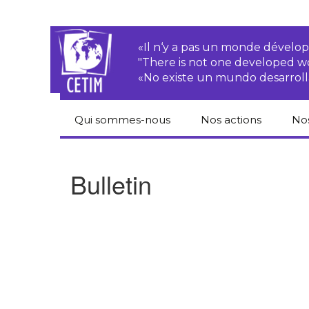
«Il n‘y a pas un monde dével
"There is not one developed 
«No existe un mundo desarroll
Qui sommes-nous
Nos actions
No
CETIM
Droits des
Cat
paysan.nes
du
Bulletin
Équipe
Sociétés
Pub
transnationales
Newsletters
Pen
Justice
de
Rapports d’activités
environnementale
Hor
Statuts
Droits économiques,
sociaux et culturels
Pub
hu