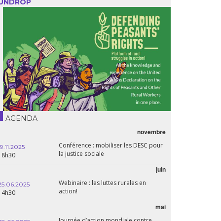
UNDROP
AGENDA
novembre
Conférence : mobiliser les DESC pour
19.11.2025
la justice sociale
18h30
juin
Webinaire : les luttes rurales en
25.06.2025
action!
14h30
mai
Journée d’action mondiale contre