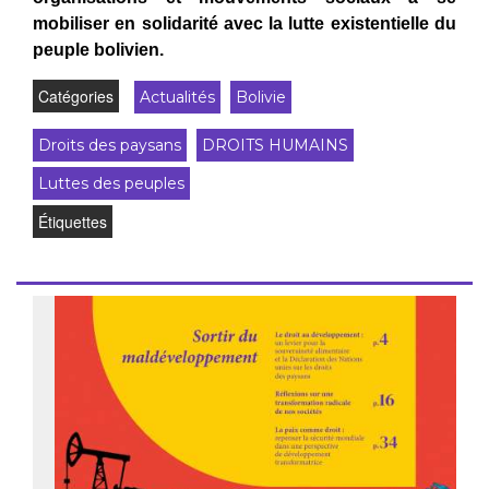
mobiliser en solidarité avec la lutte existentielle du
peuple bolivien.
Catégories
Actualités
Bolivie
Droits des paysans
DROITS HUMAINS
Luttes des peuples
Étiquettes