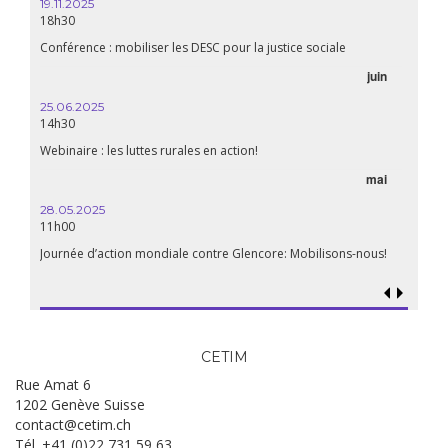
20h00
19.11.2025
18h30
Premiè
Conférence : mobiliser les DESC pour la justice sociale
06.05.
juin
14:30
25.06.2025
WEBINAI
14h30
aliment
Webinaire : les luttes rurales en action!
mai
15.04.
18h30
28.05.2025
11h00
Les mul
Quels e
Journée d’action mondiale contre Glencore: Mobilisons-nous!
CETIM
Rue Amat 6
1202 Genève Suisse
contact@cetim.ch
Tél. +41 (0)22 731 59 63