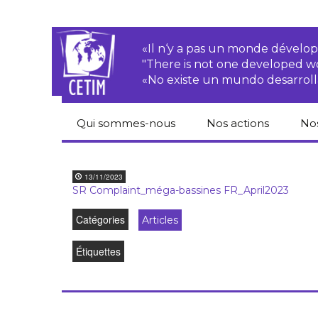
«Il n‘y a pas un monde dével
"There is not one developed 
«No existe un mundo desarroll
Qui sommes-nous
Nos actions
No
CETIM
Droits des
Cat
paysan.nes
du
13/11/2023
Équipe
SR Complaint_méga-bassines FR_April2023
Sociétés
Pub
transnationales
Newsletters
Catégories
Articles
Pen
Justice
de
Rapports d’activités
Étiquettes
environnementale
Hor
Statuts
Droits économiques,
sociaux et culturels
Pub
hu