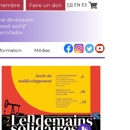
membre
Faire un don
FR
EN
ES
mal développé»
oped world"
arrollado»
nformation
Médias
Espace médias
Revue de presse