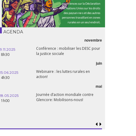
AGENDA
novembre
Conférence : mobiliser les DESC pour
19.11.2025
la justice sociale
18h30
juin
Webinaire : les luttes rurales en
25.06.2025
action!
14h30
mai
Journée d’action mondiale contre
28.05.2025
Glencore: Mobilisons-nous!
11h00