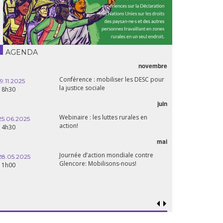
AGENDA
novembre
Conférence : mobiliser les DESC pour
19.11.2025
la justice sociale
18h30
juin
Webinaire : les luttes rurales en
25.06.2025
action!
14h30
mai
Journée d’action mondiale contre
28.05.2025
Glencore: Mobilisons-nous!
11h00