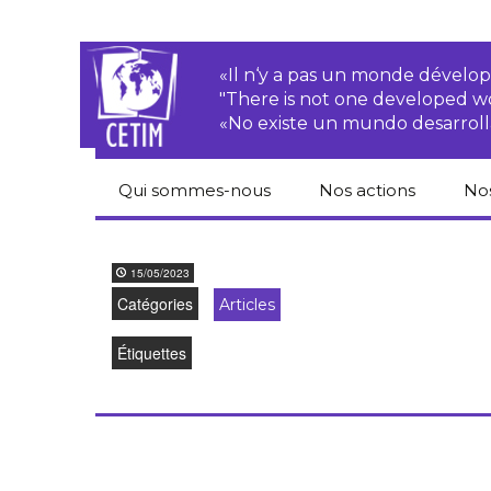
«Il n‘y a pas un monde dével
"There is not one developed 
«No existe un mundo desarroll
Qui sommes-nous
Nos actions
No
CETIM
Droits des
Cat
paysan.nes
du
15/05/2023
Équipe
Catégories
Articles
Sociétés
Pub
transnationales
Newsletters
Étiquettes
Pen
Justice
de
Rapports d’activités
environnementale
Hor
Statuts
Droits économiques,
sociaux et culturels
Pub
hu