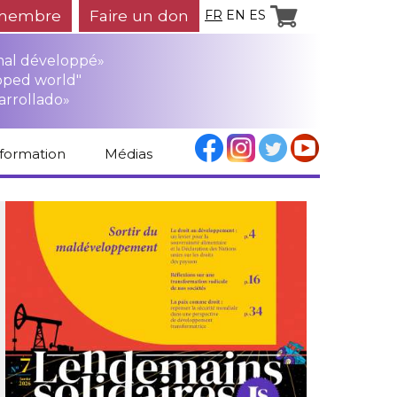
membre
Faire un don
FR
EN
ES
mal développé»
oped world"
arrollado»
nformation
Médias
Espace médias
Revue de presse