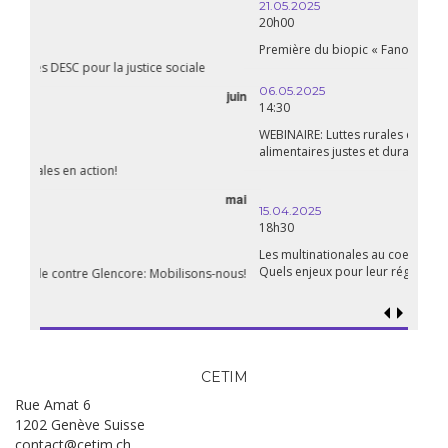
21.05.2025
20h00
Première du biopic « Fanon »
06.05.2025
14:30
WEBINAIRE: Luttes rurales en action. Pour des systèmes
alimentaires justes et durables!
avril
15.04.2025
18h30
Les multinationales au coeur d’un nouvel âge de l’impérialisme.
Quels enjeux pour leur régulation ?
CETIM
Rue Amat 6
1202 Genève Suisse
contact@cetim.ch