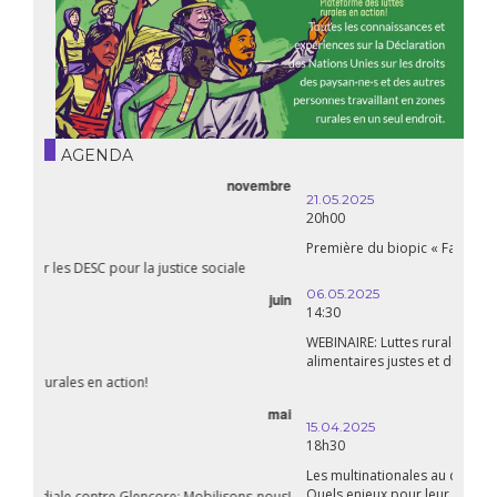
AGENDA
21.05.2025
20h00
Première du biopic « Fanon »
06.05.2025
14:30
WEBINAIRE: Luttes rurales en action. Pour des systèmes
alimentaires justes et durables!
avril
15.04.2025
18h30
Les multinationales au coeur d’un nouvel âge de l’impérialisme.
Quels enjeux pour leur régulation ?