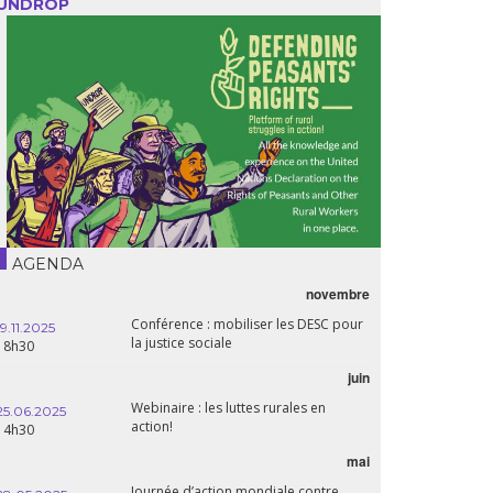
UNDROP
AGENDA
novembre
Conférence : mobiliser les DESC pour
19.11.2025
la justice sociale
18h30
juin
Webinaire : les luttes rurales en
25.06.2025
action!
14h30
mai
Journée d’action mondiale contre