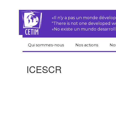
«Il n‘y a pas un monde dével
"There is not one developed 
«No existe un mundo desarroll
Qui sommes-nous
Nos actions
No
CETIM
Droits des
Cat
paysan.nes
du
ICESCR
Équipe
Sociétés
Pub
transnationales
Newsletters
Pen
Justice
de
Rapports d’activités
environnementale
Hor
Statuts
Droits économiques,
sociaux et culturels
Pub
hu