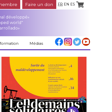
membre
Faire un don
FR
EN
ES
mal développé»
oped world"
arrollado»
nformation
Médias
Espace médias
Revue de presse