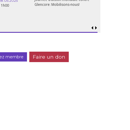
28.05.2025
Glencore: Mobilisons-nous!
11h00
Faire un don
ez membre