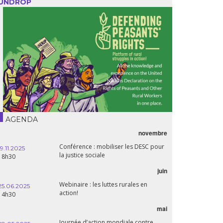
UNDROP
AGENDA
novembre
Conférence : mobiliser les DESC pour
19.11.2025
la justice sociale
18h30
juin
Webinaire : les luttes rurales en
25.06.2025
action!
14h30
mai
Journée d’action mondiale contre