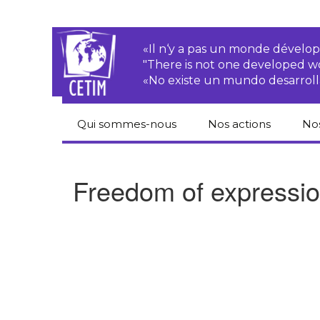
«Il n‘y a pas un monde dével
"There is not one developed 
«No existe un mundo desarroll
Qui sommes-nous
Nos actions
No
CETIM
Droits des
Cat
paysan.nes
du
Freedom of expressi
Équipe
Sociétés
Pub
transnationales
Newsletters
Pen
Justice
de
Rapports d’activités
environnementale
Hor
Statuts
Droits économiques,
sociaux et culturels
Pub
hu