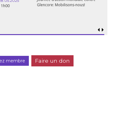
28.05.2025
Glencore: Mobilisons-nous!
11h00
Faire un don
ez membre