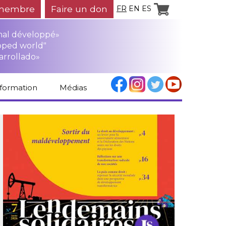
membre
Faire un don
FR
EN
ES
mal développé»
oped world"
arrollado»
nformation
Médias
Espace médias
Revue de presse