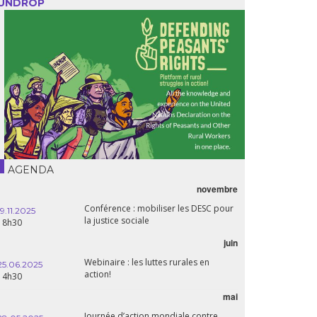
UNDROP
AGENDA
novembre
Conférence : mobiliser les DESC pour
19.11.2025
la justice sociale
18h30
juin
Webinaire : les luttes rurales en
25.06.2025
action!
14h30
mai
Journée d’action mondiale contre