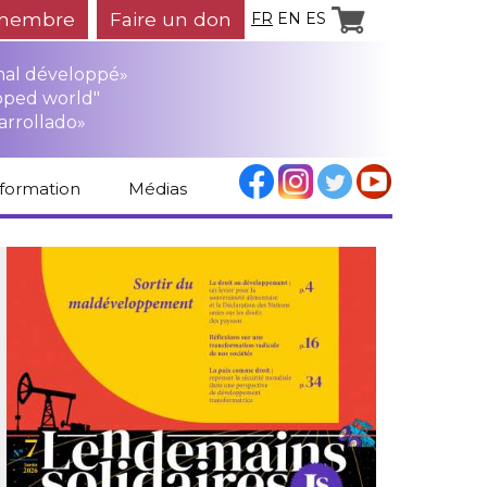
membre
Faire un don
FR
EN
ES
mal développé»
oped world"
arrollado»
nformation
Médias
Espace médias
Revue de presse