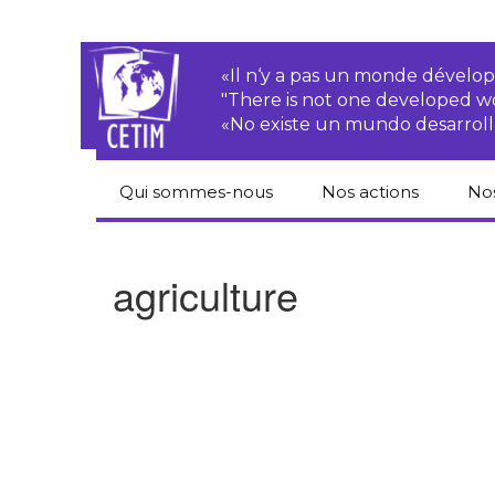
«Il n‘y a pas un monde dével
"There is not one developed 
«No existe un mundo desarroll
Qui sommes-nous
Nos actions
No
CETIM
Droits des
Cat
paysan.nes
du
agriculture
Équipe
Sociétés
Pub
transnationales
Newsletters
Pen
Justice
de
Rapports d’activités
environnementale
Hor
Statuts
Droits économiques,
sociaux et culturels
Pub
hu