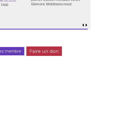
28.05.2025
Glencore: Mobilisons-nous!
11h00
Faire un don
ez membre