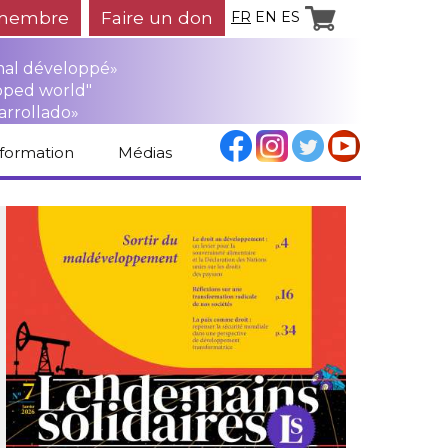
membre
Faire un don
FR
EN
ES
mal développé»
oped world"
arrollado»
nformation
Médias
Espace médias
Revue de presse