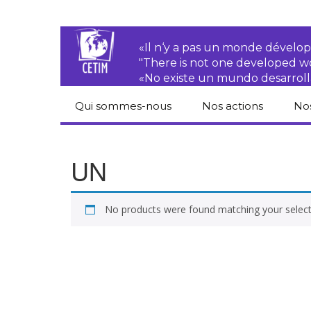
«Il n‘y a pas un monde dével
"There is not one developed 
«No existe un mundo desarroll
Qui sommes-nous
Nos actions
No
CETIM
Droits des
Cat
paysan.nes
du
UN
Équipe
Sociétés
Pub
transnationales
Newsletters
No products were found matching your select
Pen
Justice
de
Rapports d’activités
environnementale
Hor
Statuts
Droits économiques,
sociaux et culturels
Pub
hu
Droit au