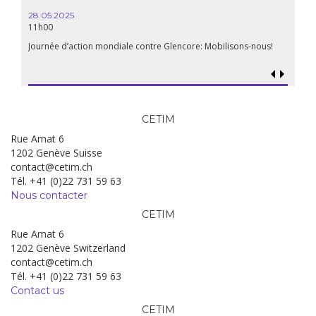
15.04.
18h30
28.05.2025
11h00
Les mul
Quels e
Journée d’action mondiale contre Glencore: Mobilisons-nous!
CETIM
Rue Amat 6
1202 Genève Suisse
contact@cetim.ch
Tél. +41 (0)22 731 59 63
Nous contacter
CETIM
Rue Amat 6
1202 Genève Switzerland
contact@cetim.ch
Tél. +41 (0)22 731 59 63
Contact us
CETIM