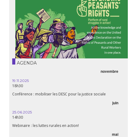
AGENDA
novembre
21.05.
20h00
19.11.2025
18h30
Premiè
Conférence : mobiliser les DESC pour la justice sociale
06.05.
juin
14:30
25.06.2025
WEBINA
14h30
aliment
Webinaire : les luttes rurales en action!
mai