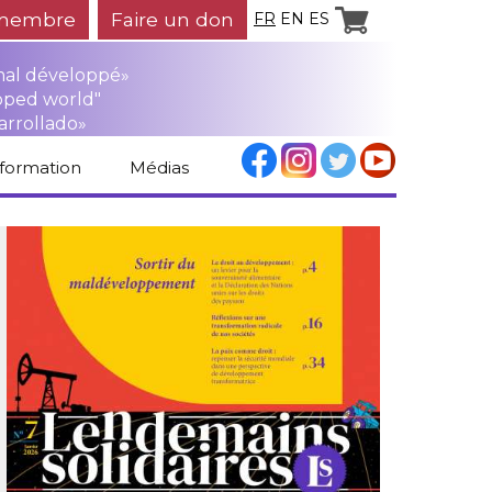
membre
Faire un don
FR
EN
ES
mal développé»
oped world"
arrollado»
nformation
Médias
Espace médias
Revue de presse