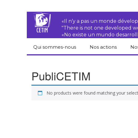
«Il n‘y a pas un monde dével
"There is not one developed 
«No existe un mundo desarroll
Qui sommes-nous
Nos actions
No
CETIM
Droits des
Cat
paysan.nes
du
PubliCETIM
Équipe
Sociétés
Pub
transnationales
Newsletters
No products were found matching your select
Pen
Justice
de
Rapports d’activités
environnementale
Hor
Statuts
Droits économiques,
sociaux et culturels
Pub
hu
Droit au