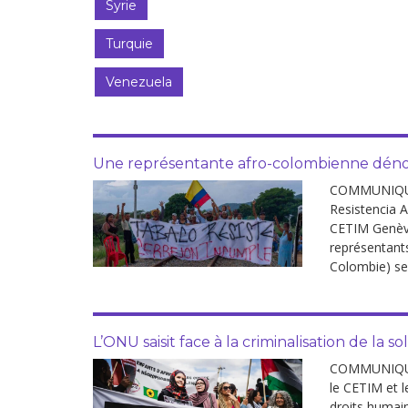
Syrie
Turquie
Venezuela
Une représentante afro-colombienne dén
COMMUNIQUE 
Resistencia A
CETIM Genève,
représentant
Colombie) se
L’ONU saisit face à la criminalisation de la so
COMMUNIQUÉ D
le CETIM et l
droits humain