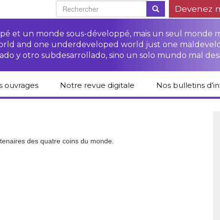
Devenez 
oppé et un monde sous-développé, mais un seul monde 
world and one underdeveloped world just one maldevel
ado y otro subdesarrollado, sino un solo mundo mal des
s ouvrages
Notre revue digitale
Nos bulletins d’i
alogue des livres
Campagne
Une revue digitale
 CETIM
“Protéger les droits
pour un autre
des paysan.nes”
développement
liCETIM
Campagne Stop à
tenaires des quatre coins du monde.
Accès à la justice
l’impunité des
Lendemains
pour les paysan.nes
sociétés
solidaires dans les
sées d’hier pour
transnationales (STN)
médias
main
Autres documents
Fiches de formation
et liens
sur les droits des
Accès à la justice
s-série
paysan.nes
pour les victimes des
STN
lications droits
Collection droits
mains
humains