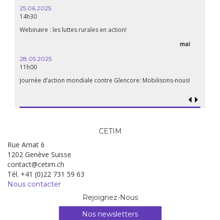
25.06.2025
WEBINA
14h30
aliment
Webinaire : les luttes rurales en action!
mai
15.04.
18h30
28.05.2025
11h00
Les mul
Quels e
Journée d’action mondiale contre Glencore: Mobilisons-nous!
CETIM
Rue Amat 6
1202 Genève Suisse
contact@cetim.ch
Tél. +41 (0)22 731 59 63
Nous contacter
Rejoignez-Nous
Nos newsletters