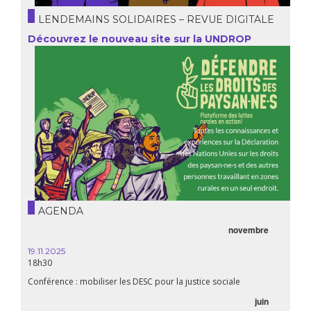
LENDEMAINS SOLIDAIRES – REVUE DIGITALE
Découvrez le nouveau site sur la UNDROP
AGENDA
novembre
21.05.
20h00
19.11.2025
18h30
Premiè
Conférence : mobiliser les DESC pour la justice sociale
06.05.
juin
14:30