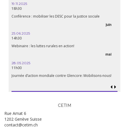
20h00
19.11.2025
18h30
Premiè
Conférence : mobiliser les DESC pour la justice sociale
06.05.
juin
14:30
25.06.2025
WEBINA
14h30
aliment
Webinaire : les luttes rurales en action!
mai
15.04.
18h30
28.05.2025
11h00
Les mul
Quels e
Journée d’action mondiale contre Glencore: Mobilisons-nous!
CETIM
Rue Amat 6
1202 Genève Suisse
contact@cetim.ch