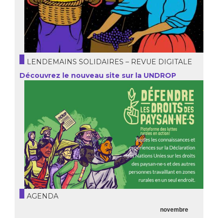
LENDEMAINS SOLIDAIRES – REVUE DIGITALE
Découvrez le nouveau site sur la UNDROP
AGENDA
novembre
21.05.