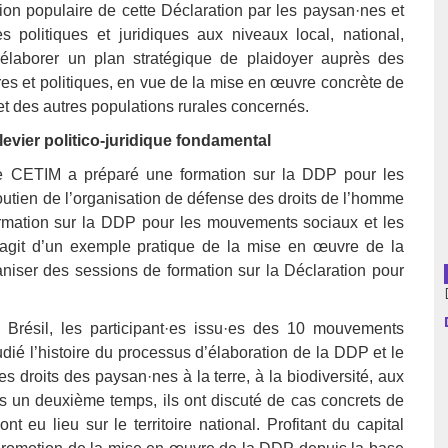
tion populaire de cette Déclaration par les paysan·nes et
s politiques et juridiques aux niveaux local, national,
usion librairies
Cahiers critiques
 d’élaborer un plan stratégique de plaidoyer auprès des
Argentine
res et politiques, en vue de la mise en œuvre concrète de
et des autres populations rurales concernés.
Bolivie
 levier politico-juridique fondamental
Brésil
le CETIM a préparé une formation sur la DDP pour les
utien de l’organisation de défense des droits de l’homme
Chili
 formation sur la DDP pour les mouvements sociaux et les
 s’agit d’un exemple pratique de la mise en œuvre de la
Colombie
niser des sessions de formation sur la Déclaration pour
Cuba
 Brésil, les participant·es issu·es des 10 mouvements
Equateur
dié l’histoire du processus d’élaboration de la DDP et le
s droits des paysan·nes à la terre, à la biodiversité, aux
Espagne
s un deuxième temps, ils ont discuté de cas concrets de
t eu lieu sur le territoire national. Profitant du capital
France