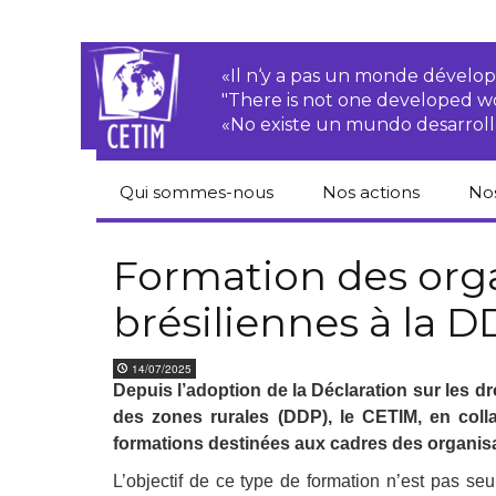
«Il n‘y a pas un monde dével
"There is not one developed 
«No existe un mundo desarroll
Qui sommes-nous
Nos actions
No
CETIM
Droits des
Cat
paysan.nes
du
Formation des org
Équipe
brésiliennes à la 
Sociétés
Pub
transnationales
Newsletters
Pen
14/07/2025
Justice
de
Depuis l’adoption de la Déclaration sur les d
Rapports d’activités
environnementale
des zones rurales (DDP), le CETIM, en coll
Hor
Statuts
Droits économiques,
formations destinées aux cadres des organis
sociaux et culturels
Pub
L’objectif de ce type de formation n’est pas se
hu