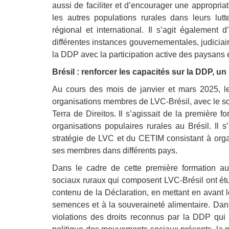
Droit au
aussi de faciliter et d’encourager une appropria
développement
les autres populations rurales dans leurs lutte
Diff
régional et international. Il s’agit également
Par pays
différentes instances gouvernementales, judiciai
la DDP avec la participation active des paysans 
Déclarations à l’ONU
Brésil : renforcer les capacités sur la DDP, un
Conférences
Au cours des mois de janvier et mars 2025, 
organisations membres de LVC-Brésil, avec le so
Archives à
disposition
Terra de Direitos. Il s’agissait de la première
organisations populaires rurales au Brésil. Il
stratégie de LVC et du CETIM consistant à orga
ses membres dans différents pays.
Dans le cadre de cette première formation au
sociaux ruraux qui composent LVC-Brésil ont étu
contenu de la Déclaration, en mettant en avant le
semences et à la souveraineté alimentaire. Dan
violations des droits reconnus par la DDP qui on