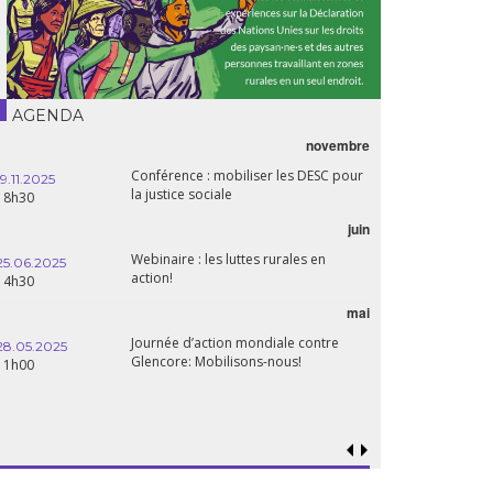
AGENDA
novembre
Conférence : mobiliser les DESC pour
19.11.2025
la justice sociale
18h30
juin
Webinaire : les luttes rurales en
25.06.2025
action!
14h30
mai
Journée d’action mondiale contre
28.05.2025
Glencore: Mobilisons-nous!
11h00