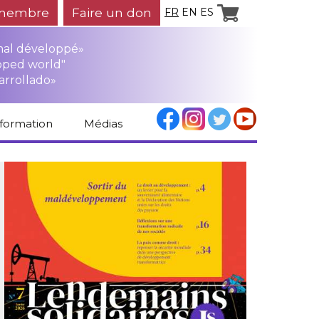
membre
Faire un don
FR
EN
ES
mal développé»
oped world"
arrollado»
nformation
Médias
Espace médias
Revue de presse