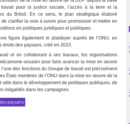
promotion de la mise en œuvre de la DDP depuis la base
travail pour la justice sociale, l’accès à la terre et la
Guatemala
es du Brésil. En ce sens, le plan stratégique élaboré
Haïti
de clarifier la voie à suivre pour promouvoir et mettre en
sitions en politiques juridiques et publiques.
Madagascar
œuvre figure également le plaidoyer auprès de l’ONU, en
es droits des paysans, créé en 2023.
Nigeria
ail et en collaborant à ses travaux, les organisations
Palestine
 mécanisme onusien pour faire avancer la mise en œuvre
, l’une des fonctions du Groupe de travail est précisément
Pérou
les États membres de l’ONU dans la mise en œuvre de la
nt utile dans le développement de politiques publiques, de
Syrie
les inégalités dans les campagnes.
Turquie
 des paysans
Venezuela