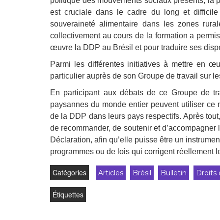
politique des mouvements sociaux présents, la 
est cruciale dans le cadre du long et difficile 
souveraineté alimentaire dans les zones rural
collectivement au cours de la formation a permis 
œuvre la DDP au Brésil et pour traduire ses dispo
Parmi les différentes initiatives à mettre en 
particulier auprès de son Groupe de travail sur l
En participant aux débats de ce Groupe de trav
paysannes du monde entier peuvent utiliser ce
de la DDP dans leurs pays respectifs. Après tout
de recommander, de soutenir et d’accompagner 
Déclaration, afin qu’elle puisse être un instrume
programmes ou de lois qui corrigent réellement 
Catégories
Articles
Brésil
Bulletin
Droits
Étiquettes