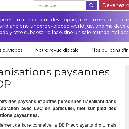
Devenez 
oppé et un monde sous-développé, mais un seul monde 
world and one underdeveloped world just one maldevel
ado y otro subdesarrollado, sino un solo mundo mal des
s ouvrages
Notre revue digitale
Nos bulletins d’i
alogue des livres
Campagne
Une revue digitale
 CETIM
“Protéger les droits
pour un autre
anisations paysannes
des paysan.nes”
développement
DDP
liCETIM
Campagne Stop à
Accès à la justice
l’impunité des
Lendemains
pour les paysan.nes
sociétés
solidaires dans les
sées d’hier pour
transnationales (STN)
médias
main
Autres documents
roits des paysans et autres personnes travaillant dans
Fiches de formation
et liens
sur les droits des
Accès à la justice
aboration avec LVC en particulier, met sur pied des
s-série
paysan.nes
pour les victimes des
STN
ations paysannes.
lications droits
Collection droits
ulement de faire connaître la DDP aux ayants droit, mais
mains
humains