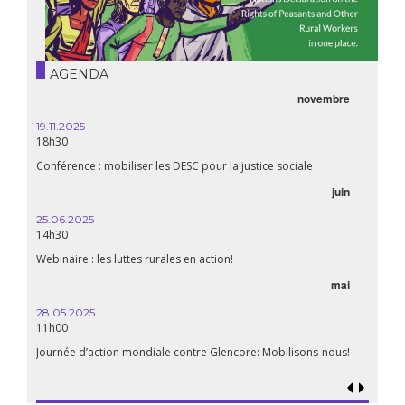
AGENDA
novembre
21.05.
20h00
19.11.2025
18h30
Premiè
Conférence : mobiliser les DESC pour la justice sociale
06.05.
juin
14:30
25.06.2025
WEBINA
14h30
aliment
Webinaire : les luttes rurales en action!
mai
15.04.
18h30
28.05.2025
11h00
Les mul
Quels e
Journée d’action mondiale contre Glencore: Mobilisons-nous!