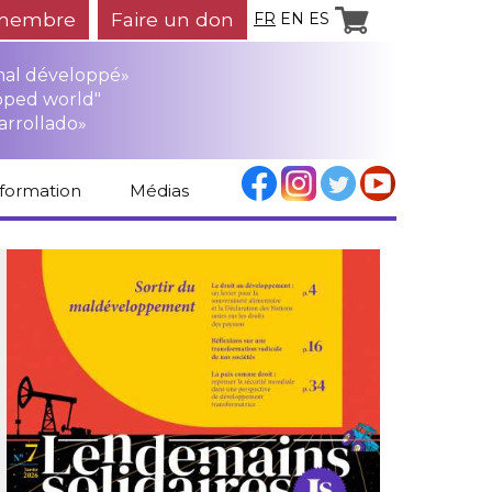
membre
Faire un don
FR
EN
ES
mal développé»
oped world"
arrollado»
nformation
Médias
Espace médias
Revue de presse