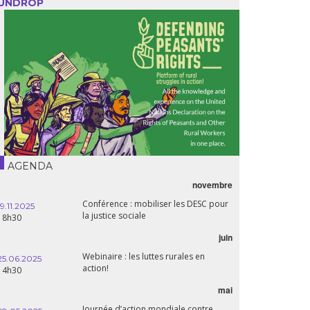
UNDROP
AGENDA
novembre
Conférence : mobiliser les DESC pour
19.11.2025
la justice sociale
18h30
juin
Webinaire : les luttes rurales en
25.06.2025
action!
14h30
mai
Journée d’action mondiale contre