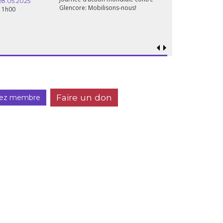
28.05.2025
Glencore: Mobilisons-nous!
11h00
Faire un don
ez membre