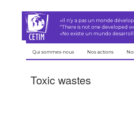
«Il n‘y a pas un monde dével
"There is not one developed 
«No existe un mundo desarroll
Qui sommes-nous
Nos actions
No
CETIM
Droits des
Cat
paysan.nes
du
Toxic wastes
Équipe
Sociétés
Pub
transnationales
Newsletters
Pen
Justice
de
Rapports d’activités
environnementale
Hor
Statuts
Droits économiques,
sociaux et culturels
Pub
hu