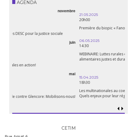
AGENDA
21.05.2025
20h00
Première du biopic « Fanon »
06.05.2025
14:30
WEBINAIRE: Luttes rurales en action. Pour des systèmes
alimentaires justes et durables!
avril
15.04.2025
18h30
Les multinationales au coeur d’un nouvel âge de l’impérialisme.
Quels enjeux pour leur régulation ?
CETIM
Rue Amat 6