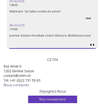
25.06.2025
WEBINA
14h30
aliment
Webinaire : les luttes rurales en action!
mai
15.04.
18h30
28.05.2025
11h00
Les mul
Quels e
Journée d’action mondiale contre Glencore: Mobilisons-nous!
CETIM
Rue Amat 6
1202 Genève Suisse
contact@cetim.ch
Tél. +41 (0)22 731 59 63
Nous contacter
Rejoignez-Nous
Nos newsletters