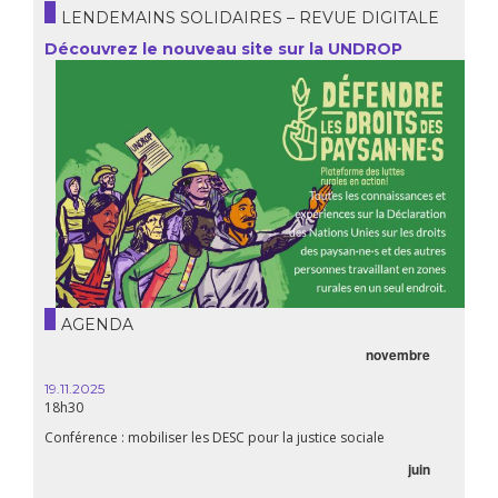
LENDEMAINS SOLIDAIRES – REVUE DIGITALE
Découvrez le nouveau site sur la UNDROP
AGENDA
novembre
21.05.
20h00
19.11.2025
18h30
Premiè
Conférence : mobiliser les DESC pour la justice sociale
06.05.
juin
14:30