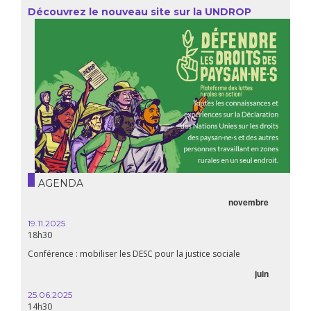
Découvrez le nouveau site sur la UNDROP
AGENDA
novembre
21.05.
20h00
19.11.2025
18h30
Premiè
Conférence : mobiliser les DESC pour la justice sociale
06.05.
juin
14:30
25.06.2025
WEBINA
14h30