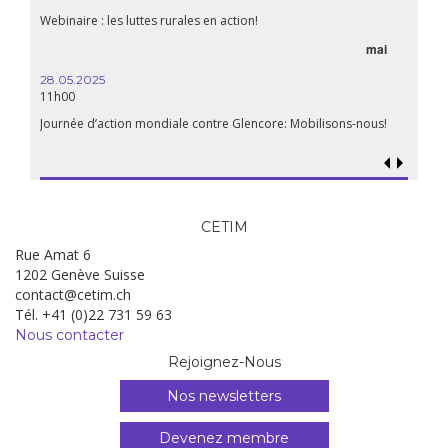
aliment
Webinaire : les luttes rurales en action!
mai
15.04.
18h30
28.05.2025
11h00
Les mul
Quels e
Journée d’action mondiale contre Glencore: Mobilisons-nous!
CETIM
Rue Amat 6
1202 Genève Suisse
contact@cetim.ch
Tél. +41 (0)22 731 59 63
Nous contacter
Rejoignez-Nous
Nos newsletters
Devenez membre