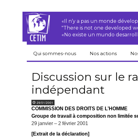
«Il n‘y a pas un monde dével
"There is not one developed 
«No existe un mundo desarroll
Qui sommes-nous
Nos actions
No
CETIM
Droits des
Cat
paysan.nes
du
Discussion sur le r
Équipe
indépendant
Sociétés
Pub
transnationales
Newsletters
Pen
29/01/2001
Justice
de
COMMISSION DES DROITS DE L’HOMME
Rapports d’activités
environnementale
Groupe de travail à composition non limitée s
Hor
Statuts
Droits économiques,
29 janvier – 2 février 2001
sociaux et culturels
Pub
[Extrait de la déclaration]
hu