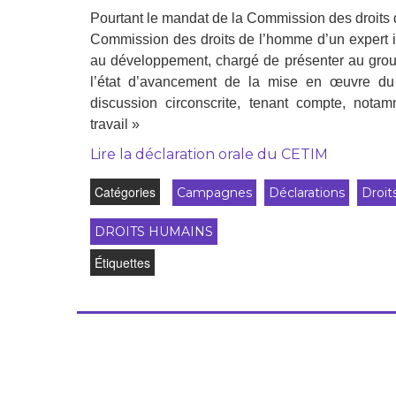
Droit au
Pourtant le mandat de la Commission des droits d
développement
Diff
Commission des droits de l’homme d’un expert i
au développement, chargé de présenter au group
Par pays
l’état d’avancement de la mise en œuvre du
Déclarations à l’ONU
discussion circonscrite, tenant compte, nota
travail »
Conférences
Lire la déclaration orale du CETIM
Archives à
Catégories
Campagnes
Déclarations
Droit
disposition
DROITS HUMAINS
Étiquettes