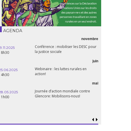
AGENDA
novembre
Conférence : mobiliser les DESC pour
19.11.2025
la justice sociale
18h30
juin
Webinaire : les luttes rurales en
25.06.2025
action!
14h30
mai
Journée d’action mondiale contre
28.05.2025
Glencore: Mobilisons-nous!
11h00