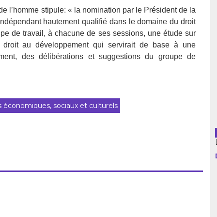
e l’homme stipule: « la nomination par le Président de la
usion librairies
Cahiers critiques
ndépendant hautement qualifié dans le domaine du droit
e de travail, à chacune de ses sessions, une étude sur
Argentine
 droit au développement qui servirait de base à une
Bolivie
mment, des délibérations et suggestions du groupe de
Brésil
Chili
s économiques, sociaux et culturels
Colombie
Cuba
Equateur
Espagne
France