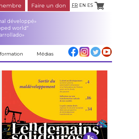
membre
Faire un don
FR
EN
ES
mal développé»
oped world"
arrollado»
nformation
Médias
Espace médias
Revue de presse