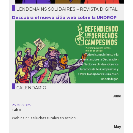
LENDEMAINS SOLIDAIRES – REVISTA DIGITAL
Descubra el nuevo sitio web sobre la UNDROP
CALENDARIO
June
25.06.2025
16.10.
14h30
18h30
Webinair : las luchas rurales en accíon
Líbano
May