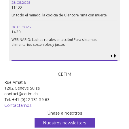
28.05.2025
24.09
11h00
19:00
En todo el mundo, la codicia de Glencore rima con muerte
Confer
renaci
06.05.2025
14:30
18.09.
19:00
WEBINARIO: Luchas rurales en acción! Para sistemas
alimentarios sostenibles y justos
Soberan
al gen
CETIM
Rue Amat 6
1202 Genève Suiza
contact@cetim.ch
Tél. +41 (0)22 731 59 63
Contactarnos
Únase a nosotros
Nuestros newsletters