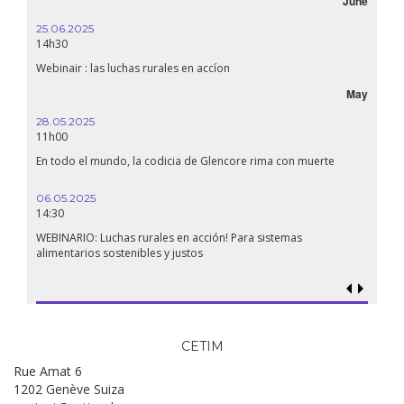
June
25.06.2025
16.10.
14h30
18h30
Webinair : las luchas rurales en accíon
Líbano
May
28.05.2025
24.09
11h00
19:00
En todo el mundo, la codicia de Glencore rima con muerte
Confer
renaci
06.05.2025
14:30
18.09.
19:00
WEBINARIO: Luchas rurales en acción! Para sistemas
alimentarios sostenibles y justos
Soberan
al gen
CETIM
Rue Amat 6
1202 Genève Suiza