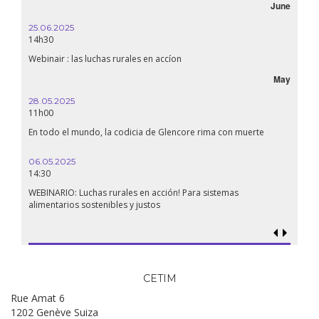
June
25.06.2025
16.10.
14h30
18h30
Webinair : las luchas rurales en accíon
Líbano
May
28.05.2025
24.09
11h00
19:00
En todo el mundo, la codicia de Glencore rima con muerte
Confer
renaci
06.05.2025
14:30
18.09.
19:00
WEBINARIO: Luchas rurales en acción! Para sistemas
alimentarios sostenibles y justos
Soberan
al gen
CETIM
Rue Amat 6
1202 Genève Suiza