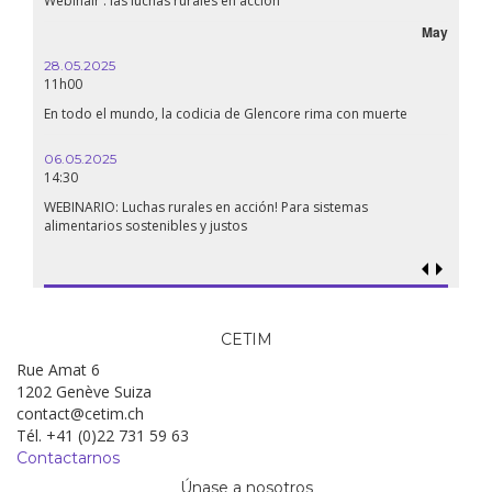
Webinair : las luchas rurales en accíon
May
28.05.2025
11h00
En todo el mundo, la codicia de Glencore rima con muerte
06.05.2025
14:30
WEBINARIO: Luchas rurales en acción! Para sistemas
alimentarios sostenibles y justos
CETIM
Rue Amat 6
1202 Genève Suiza
contact@cetim.ch
Tél. +41 (0)22 731 59 63
Contactarnos
Únase a nosotros