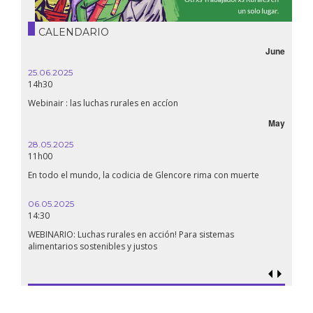
CALENDARIO
June
October
16.10.2024
18h30
Líbano, el derecho a la salud en tiempos de guerra
May
September
24.09.2024
19:00
e
Conferencia La Confederación de Estados del Sahel: ¿un
renacimiento panafricano?
18.09.2024
19:00
Soberanía alimentaria en Palestina: ¿qué perspectivas hay frente
al genocidio?