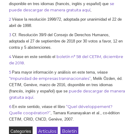
se
disponible en tres idiomas (francés, inglés y español) que
puede descargar de manera gratuita aquí
,
2
Véase la resolución 1998/72, adoptada por unanimidad el 22 de
abril de 1998.
3
Cf. Resolución 39/9 del Consejo de Derechos Humanos,
adoptada el 27 de septiembre de 2018 por 30 votos a favor, 12 en
contra y 5 abstenciones.
4
boletín n° 58 del CETIM, diciembre
Véase en este sentido el
de 2018
.
5
Para mayor información y análisis en este tema, véase
“Impunidad de empresas transnacionales”
, Melik Özden, éd.
CETIM, Genève, marzo de 2016, disponible en tres idiomas
puede descargar de manera
(francés, inglés y español) que se
gratuita aquí
.
6
“Quel développement?
En este sentido, véase el libro
Quelle coopération?”
, Tamara Kunanayakan et al., co-édition
CETIM, CRID, CNCD, Genève, 2007.
Categories
Artículos
Boletín