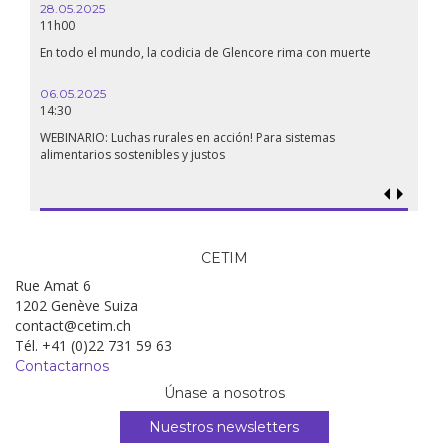
28.05.2025
24.09
11h00
19:00
En todo el mundo, la codicia de Glencore rima con muerte
Confer
renaci
06.05.2025
14:30
18.09.
19:00
WEBINARIO: Luchas rurales en acción! Para sistemas
alimentarios sostenibles y justos
Soberan
al gen
CETIM
Rue Amat 6
1202 Genève Suiza
contact@cetim.ch
Tél. +41 (0)22 731 59 63
Contactarnos
Únase a nosotros
Nuestros newsletters