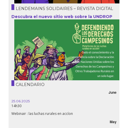
LENDEMAINS SOLIDAIRES – REVISTA DIGITAL
Descubra el nuevo sitio web sobre la UNDROP
CALENDARIO
June
25.06.2025
16.10.
14h30
18h30
Webinair : las luchas rurales en accíon
Líbano
May