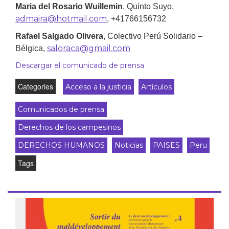
Maria del Rosario Wuillemin
, Quinto Suyo,
admaira@hotmail.com
, +41766156732
Rafael Salgado Olivera
,
Colectivo Perú Solidario –
saloraca@gmail.com
Bélgica
,
Descargar el comunicado de prensa
Categories
Acceso a la justicia
Artículos
Comunicados de prensa
Derechos de los campesinos
DERECHOS HUMANOS
Noticias
PAISES
Peru
Tags