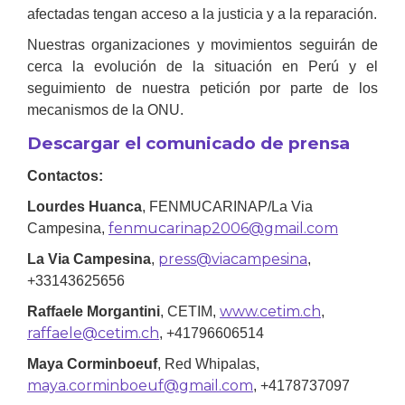
afectadas tengan acceso a la justicia y a la reparación.
Nuestras organizaciones y movimientos seguirán de
cerca la evolución de la situación en Perú y el
seguimiento de nuestra petición por parte de los
mecanismos de la ONU.
Descargar el comunicado de prensa
Contactos:
Lourdes Huanca
, FENMUCARINAP/La Via
fenmucarinap2006@gmail.com
Campesina,
press@viacampesina
La Via Campesina
,
,
+33143625656
www.cetim.ch
Raffaele Morgantini
, CETIM,
,
raffaele@cetim.ch
, +41796606514
Maya Corminboeuf
, Red Whipalas,
maya.corminboeuf@gmail.com
, +4178737097