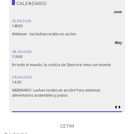
CALENDARIO
June
25.06.2025
16.10.
14h30
18h30
Webinair : las luchas rurales en accíon
Líbano,
May
28.05.2025
24.09
11h00
19:00
En todo el mundo, la codicia de Glencore rima con muerte
Confer
renaci
06.05.2025
14:30
18.09.
19:00
WEBINARIO: Luchas rurales en acción! Para sistemas
alimentarios sostenibles y justos
Soberan
al geno
CETIM